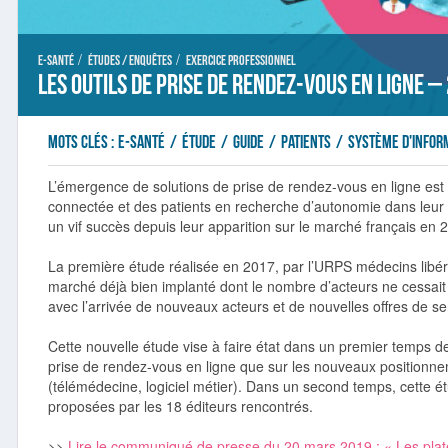
/
/
E-santé
Études / Enquêtes
Exercice professionnel
Les outils de prise de rendez-vous en ligne –
Mots clés :
e-santé
/
étude
/
guide
/
patients
/
Système d'infor
L’émergence de solutions de prise de rendez-vous en ligne est
connectée et des patients en recherche d’autonomie dans leur
un vif succès depuis leur apparition sur le marché français en 
La première étude réalisée en 2017, par l’URPS médecins libéra
marché déjà bien implanté dont le nombre d’acteurs ne cessait 
avec l’arrivée de nouveaux acteurs et de nouvelles offres de ser
Cette nouvelle étude vise à faire état dans un premier temps 
prise de rendez-vous en ligne que sur les nouveaux positionnem
(télémédecine, logiciel métier). Dans un second temps, cette é
proposées par les 18 éditeurs rencontrés.
>>
Lire le communiqué de presse du 20 mars 2019 : « Les plate