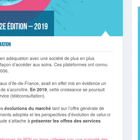
 2e édition – 2019
mation
 en adéquation avec une société de plus en plus
 façon d’accéder aux soins. Ces plateformes ont connu
2006.
ux d’Ile-de-France, avait en effet mis en évidence un
de s’accroître.
En 2019
, cette croissance se poursuit
vice (téléconsultation).
des
évolutions du marché
tant sur l’offre générale de
ents adoptés et les perspectives d’évolution de celui-ci
tude s’attache à
présenter les offres des services
formes de RDV en ligne utilisées par une majorité des