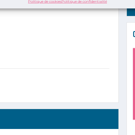
Politique de cookies
Politique de confidentialité
x modes d’exercice et nouvelles technologies