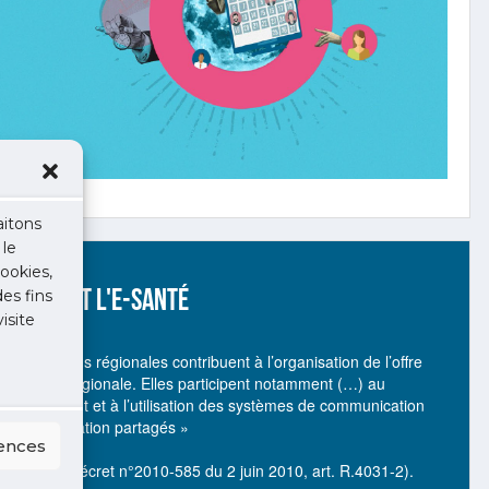
aitons
 le
ookies,
L'URPS ET L'E-SANTÉ
des fins
isite
« Les unions régionales contribuent à l’organisation de l’offre
de santé régionale. Elles participent notamment (…) au
déploiement et à l’utilisation des systèmes de communication
et d’information partagés »
rences
(Source : décret n°2010-585 du 2 juin 2010, art. R.4031-2).