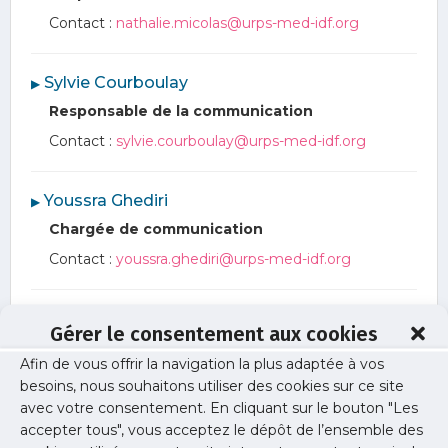
Contact :
nathalie.micolas@urps-med-idf.org
︎ Sylvie Courboulay
▶
Responsable de la communication
Contact :
sylvie.courboulay@urps-med-idf.org
︎ Youssra Ghediri
▶
Chargée de communication
Contact :
youssra.ghediri@urps-med-idf.org
︎ Adeline Beauvallet
▶
Gérer le consentement aux cookies
Assistante communication
Afin de vous offrir la navigation la plus adaptée à vos
Contact :
adeline.beauvallet@urps-med-idf.org
besoins, nous souhaitons utiliser des cookies sur ce site
avec votre consentement. En cliquant sur le bouton "Les
accepter tous", vous acceptez le dépôt de l’ensemble des
︎ David Bresson
▶