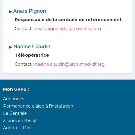
︎ Anaïs Pignon
▶
Responsable de la centrale de référencement
Contact :
anais.pignon@urps-med-idf.org
︎ Nadine Claudin
▶
Téléopératrice
Contact :
nadine.claudin@urps-med-idf.org
Mon URPS :
Annonces
Permanence d’aide à l’installation
La Centrale
2 jours en libéral
Adopte 1 Doc