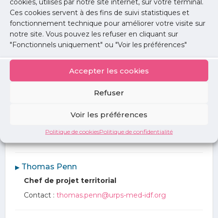
cookies, utilisés par notre site internet, sur votre terminal.
Délégué aux actions territoriales
Ces cookies servent à des fins de suivi statistiques et
Contact :
david.bresson@urps-med-idf.org
fonctionnement technique pour améliorer votre visite sur
notre site. Vous pouvez les refuser en cliquant sur
"Fonctionnels uniquement" ou "Voir les préférences"
︎ Isabelle Fournel
▶
Déléguée adjointe aux actions territoriales
Accepter les cookies
Contact :
isabelle.fournel@urps-med-idf.org
Refuser
︎ Laura Morage
▶
Voir les préférences
Déléguée adjointe aux actions territoriales
Politique de cookies
Politique de confidentialité
Contact :
laura.morage@urps-med-idf.org
︎ Thomas Penn
▶
Chef de projet territorial
Contact :
thomas.penn@urps-med-idf.org