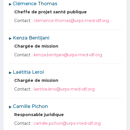
︎ Clémence Thomas
▶
Cheffe de projet santé publique
Contact :
clemence.thomas@urps-med-idf.org
︎ Kenza Bentijani
▶
Chargée de mission
Contact :
kenza.bentijani@urps-med-idf.org
︎ Laëtitia Leroi
▶
Chargée de mission
Contact :
laetitia.leroi@urps-med-idf.org
︎ Camille Pichon
▶
Responsable juridique
Contact :
camille.pichon@urps-med-idf.org