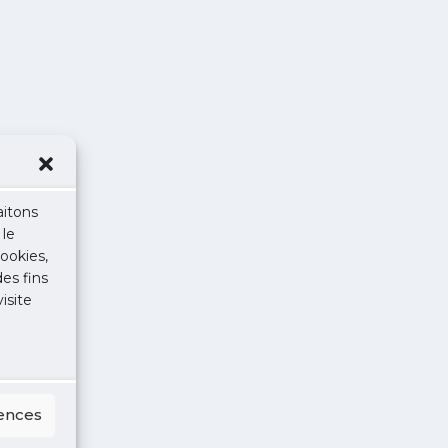
aitons
 le
ookies,
des fins
isite
rences