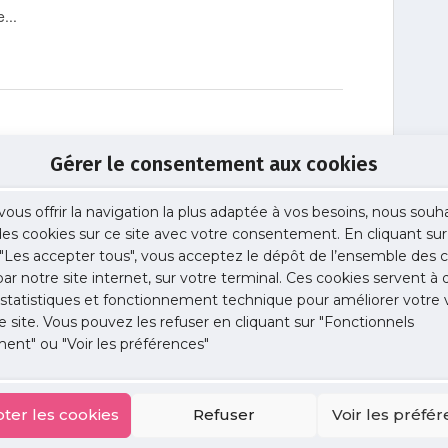
...
Gérer le consentement aux cookies
rs de logiciel et proposez-leur des améliorations.
vous offrir la navigation la plus adaptée à vos besoins, nous souh
 des cookies sur ce site avec votre consentement. En cliquant sur
"Les accepter tous", vous acceptez le dépôt de l’ensemble des c
 par notre site internet, sur votre terminal. Ces cookies servent à 
 statistiques et fonctionnement technique pour améliorer votre v
decins et de leurs patients
e site. Vous pouvez les refuser en cliquant sur "Fonctionnels
tion des utilisateurs des plateformes de prise de RDV
ent" ou "Voir les préférences"
ter les cookies
Refuser
Voir les préfé