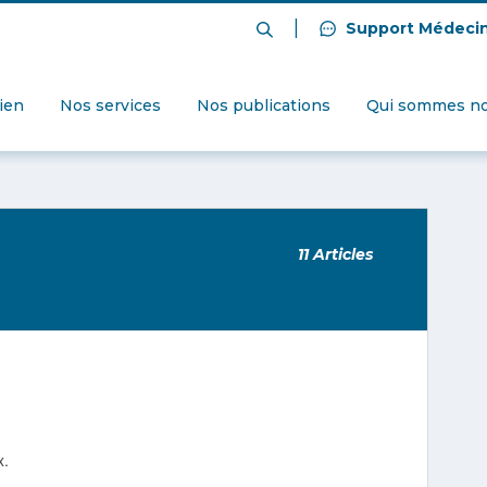
|
Support Médeci
dien
Nos services
Nos publications
Qui sommes no
11 Articles
x.