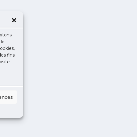
aitons
 le
ookies,
des fins
isite
rences