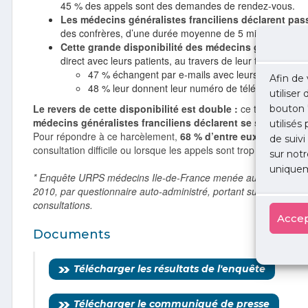
45 % des appels sont des demandes de rendez-vous.
Les médecins généralistes franciliens déclarent pas
des confrères, d’une durée moyenne de 5 minutes.
Cette grande disponibilité des médecins généraliste
direct avec leurs patients, au travers de leur téléphone po
47 % échangent par e-mails avec leurs patients ;
Afin de 
48 % leur donnent leur numéro de téléphone porta
utiliser
Le revers de cette disponibilité est double :
ce temps passé 
bouton 
médecins généralistes franciliens déclarent se sentir harce
utilisés
Pour répondre à ce harcèlement,
68 % d’entre eux ont recour
de suivi
consultation difficile ou lorsque les appels sont trop fréquents.
sur notr
uniquem
* Enquête URPS médecins Ile-de-France menée auprès des méde
2010, par questionnaire auto-administré, portant sur l’analyse
consultations.
Accep
Documents
Télécharger les résultats de l'enquête
Télécharger le communiqué de presse