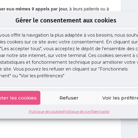
ser eux-mêmes 9 appels par jour,
à leurs patients ou à
Gérer le consentement aux cookies
s
s’étend aux nouveaux moyens de communication, en
rtable et de leur e-mail :
vous offrir la navigation la plus adaptée à vos besoins, nous souh
ble.
 des cookies sur ce site avec votre consentement. En cliquant sur
au téléphone n’est ni reconnu, ni rémunéré et
56 % des
"Les accepter tous", vous acceptez le dépôt de l’ensemble des c
lés par le téléphone,
qui perturbe leurs consultations.
 par notre site internet, sur votre terminal. Ces cookies servent à 
s à la neutralisation
de leur ligne lors d’une
 statistiques et fonctionnement technique pour améliorer votre v
e site. Vous pouvez les refuser en cliquant sur "Fonctionnels
ent" ou "Voir les préférences"
cins généralistes franciliens entre juin et novembre
 de 3 734 appels téléphoniques reçus pendant les
ter les cookies
Refuser
Voir les préfé
Politique de cookies
Politique de confidentialité