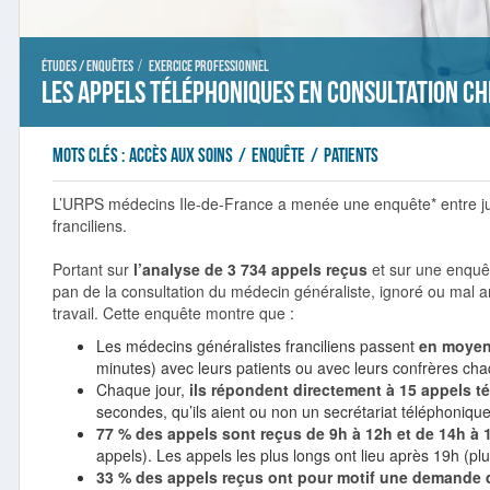
/
Études / Enquêtes
Exercice professionnel
Les appels téléphoniques en consultation ch
Mots clés :
accès aux soins
/
enquête
/
patients
L’URPS médecins Ile-de-France a menée une enquête* entre j
franciliens.
Portant sur
l’analyse de 3 734 appels reçus
et sur une enquêt
pan de la consultation du médecin généraliste, ignoré ou mal an
travail. Cette enquête montre que :
Les médecins généralistes franciliens passent
en moyen
minutes) avec leurs patients ou avec leurs confrères ch
Chaque jour,
ils répondent directement à 15 appels 
secondes, qu’ils aient ou non un secrétariat téléphonique
77 % des appels sont reçus de 9h à 12h et de 14h à 
appels). Les appels les plus longs ont lieu après 19h (pl
33 % des appels reçus ont pour motif une demande d