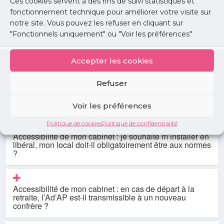
Ces cookies servent à des fins de suivi statistiques et
Je ne sais pas comment m’informatiser. Comment
choisir mon logiciel ?
fonctionnement technique pour améliorer votre visite sur
notre site. Vous pouvez les refuser en cliquant sur
"Fonctionnels uniquement" ou "Voir les préférences"
Accessibilité de mon cabinet : quelles sont les
démarches à effectuer ?
Accepter les cookies
Refuser
Accessibilité de mon cabinet : les toilettes doivent-elles
obligatoirement être aux normes ?
Voir les préférences
Politique de cookies
Politique de confidentialité
Accessibilité de mon cabinet : je souhaite m’installer en
libéral, mon local doit-il obligatoirement être aux normes
?
Accessibilité de mon cabinet : en cas de départ à la
retraite, l’Ad’AP est-il transmissible à un nouveau
confrère ?