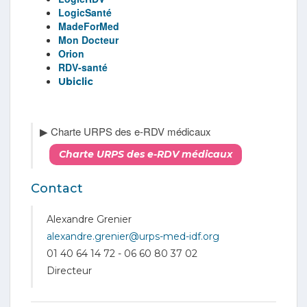
LogicSanté
MadeForMed
Mon Docteur
Orion
RDV-santé
Ubiclic
▶︎ Charte URPS des e-RDV médicaux
Charte URPS des e-RDV médicaux
Contact
Alexandre Grenier
alexandre.grenier@urps-med-idf.org
01 40 64 14 72 - 06 60 80 37 02
Directeur