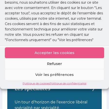
sont mobilisables sous certaines
besoins, nous souhaitons utiliser des cookies sur ce site
conditions.
avec votre consentement. En cliquant sur le bouton "Les
accepter tous", vous acceptez le dépôt de l’ensemble des
cookies, utilisés par notre site internet, sur votre terminal.
Ces cookies servent à des fins de suivi statistiques et
fonctionnement technique pour améliorer votre visite sur
Découvrir l'exercice libéral
notre site. Vous pouvez les refuser en cliquant sur
"Fonctionnels uniquement" ou "Voir les préférences"
Externes ou internes en médecine, des
Accepter les cookies
outils sont disponibles pour découvrir les
spécificités de ce mode d'exercice.
Refuser
Voir les préférences
Politique de cookies
Politique de confidentialité
Les spécialités
Un tour d'horizon de l'exercice libéral
spécialité par spécialité.