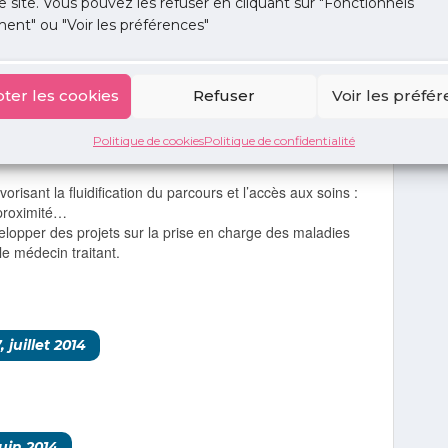
e site. Vous pouvez les refuser en cliquant sur "Fonctionnels
s médecins spécialistes dans
ent" ou "Voir les préférences"
rôle des médecins spécialistes libéraux dans le parcours
ter les cookies
Refuser
Voir les préfé
médecins spécialistes libéraux soient intégrés et parties
Politique de cookies
Politique de confidentialité
xercice regroupé, les maisons de santé, les nouveaux
orisant la fluidification du parcours et l’accès aux soins :
 proximité…
velopper des projets sur la prise en charge des maladies
e médecin traitant.
 juillet 2014
uin 2014