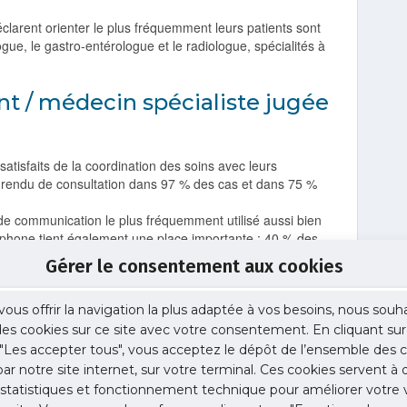
éclarent orienter le plus fréquemment leurs patients sont
logue, le gastro-entérologue et le radiologue, spécialités à
t / médecin spécialiste jugée
atisfaits de la coordination des soins avec leurs
te-rendu de consultation dans 97 % des cas et dans 75 %
de communication le plus fréquemment utilisé aussi bien
éphone tient également une place importante : 40 % des
correspondants libéraux lors de l’adressage d’un patient.
Gérer le consentement aux cookies
s la demande (5 %) alors qu’ils ont tendance à plus se
vous offrir la navigation la plus adaptée à vos besoins, nous souh
iorer
 des cookies sur ce site avec votre consentement. En cliquant sur
"Les accepter tous", vous acceptez le dépôt de l’ensemble des c
 par notre site internet, sur votre terminal. Ces cookies servent à 
es délais de rendez-vous. Ces délais sont plus
es Yvelines.
 statistiques et fonctionnement technique pour améliorer votre v