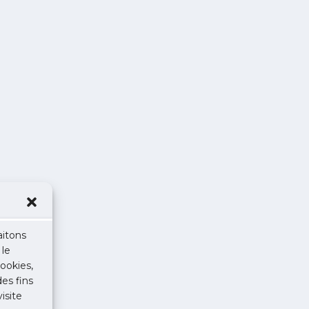
aitons
 le
ookies,
des fins
isite