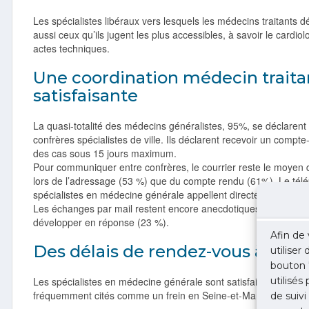
Les spécialistes libéraux vers lesquels les médecins traitants d
aussi ceux qu’ils jugent les plus accessibles, à savoir le cardio
actes techniques.
Une coordination médecin traitan
satisfaisante
La quasi-totalité des médecins généralistes, 95%, se déclarent s
confrères spécialistes de ville. Ils déclarent recevoir un comp
des cas sous 15 jours maximum.
Pour communiquer entre confrères, le courrier reste le moyen 
lors de l’adressage (53 %) que du compte rendu (61%). Le tél
spécialistes en médecine générale appellent directement leurs 
Les échanges par mail restent encore anecdotiques surtout dan
développer en réponse (23 %).
Afin de 
Des délais de rendez-vous à amél
utiliser
bouton 
utilisés
Les spécialistes en médecine générale sont satisfaits à 60 % d
fréquemment cités comme un frein en Seine-et-Marne et dans l
de suivi