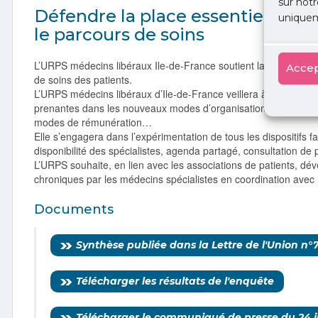
sur notr
Défendre la place essentielle de
uniquem
le parcours de soins
L’URPS médecins libéraux Ile-de-France soutient la place et le 
Accep
de soins des patients.
L’URPS médecins libéraux d’Ile-de-France veillera à ce que les 
prenantes dans les nouveaux modes d’organisation tels que l’e
modes de rémunération…
Elle s’engagera dans l’expérimentation de tous les dispositifs fav
disponibilité des spécialistes, agenda partagé, consultation de
L’URPS souhaite, en lien avec les associations de patients, dé
chroniques par les médecins spécialistes en coordination avec l
Documents
Synthèse publiée dans la Lettre de l'Union n°7,
Télécharger les résultats de l'enquête
Télécharger le communiqué de presse du 24 j