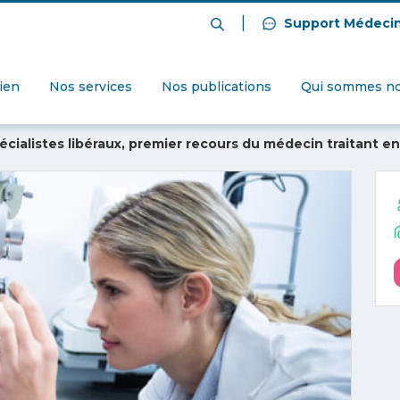
|
Support Médeci
dien
Nos services
Nos publications
Qui sommes no
cialistes libéraux, premier recours du médecin traitant en