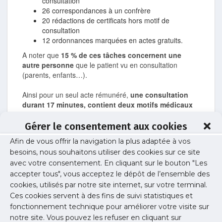
consultation
26 correspondances à un confrère
20 rédactions de certificats hors motif de
consultation
12 ordonnances marquées en actes gratuits.
A noter que
15 % de ces tâches concernent une
autre personne
que le patient vu en consultation
(parents, enfants…).
Ainsi pour un seul acte rémunéré,
une consultation
durant 17 minutes, contient deux motifs médicaux
ainsi qu’une tâche supplémentaire par acte.
Gérer le consentement aux cookies
* Enquête URPS médecins Ile-de-France / SMSI menée
Afin de vous offrir la navigation la plus adaptée à vos
auprès des médecins généralistes franciliens entre juin
besoins, nous souhaitons utiliser des cookies sur ce site
et novembre 2010, par questionnaire auto-administré,
avec votre consentement. En cliquant sur le bouton "Les
portant sur l’analyse de 6 253 consultations.
accepter tous", vous acceptez le dépôt de l’ensemble des
cookies, utilisés par notre site internet, sur votre terminal.
Documents
Ces cookies servent à des fins de suivi statistiques et
fonctionnement technique pour améliorer votre visite sur
Télécharger les résultats de l'enquête
notre site. Vous pouvez les refuser en cliquant sur