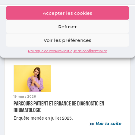
Accepter les cookies
1 juin 2026
Refuser
Accès aux spécialistes en Ile-de-France : enquête
flash
Voir les préférences
98% des généralistes confrontés à des difficultés
d’adressage vers les spécialistes
Politique de cookies
Politique de confidentialité
Voir la suite
19 mars 2026
Parcours patient et errance de diagnostic en
rhumatologie
Enquête menée en juillet 2025.
Voir la suite