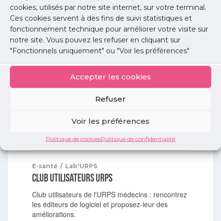
Recommandations et pièges à éviter. Par l'Ordre
cookies, utilisés par notre site internet, sur votre terminal.
et l'URPS médecins libéraux Ile-de-France.
Ces cookies servent à des fins de suivi statistiques et
fonctionnement technique pour améliorer votre visite sur
Lire l'article
notre site. Vous pouvez les refuser en cliquant sur
"Fonctionnels uniquement" ou "Voir les préférences"
E-santé
/
Lab'URPS
Colloque URPS – Pratique de la
Accepter les cookies
télémédecine en libéral
Refuser
Retrouvez les interviews vidéos des intervenants
du colloque...
Voir les préférences
Lire l'article
Politique de cookies
Politique de confidentialité
E-santé
/
Lab'URPS
Club utilisateurs URPS
Club utilisateurs de l'URPS médecins : rencontrez
les éditeurs de logiciel et proposez-leur des
améliorations.