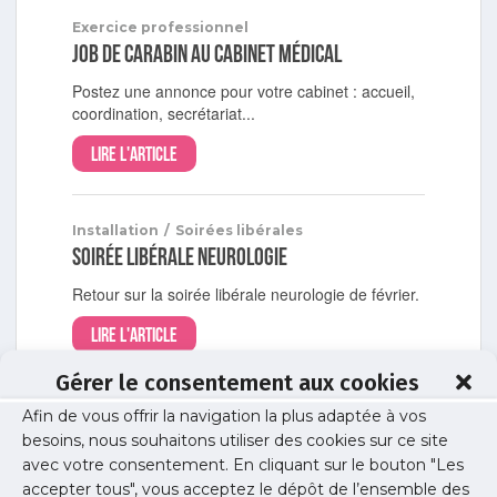
Exercice professionnel
Job de carabin au cabinet médical
Postez une annonce pour votre cabinet : accueil,
coordination, secrétariat...
Lire l'article
Installation
/
Soirées libérales
Soirée libérale neurologie
Retour sur la soirée libérale neurologie de février.
Lire l'article
Gérer le consentement aux cookies
Guides professionnels
/
Publications
Afin de vous offrir la navigation la plus adaptée à vos
Guide – Contrat entre médecin libéral et
besoins, nous souhaitons utiliser des cookies sur ce site
établissement privé
avec votre consentement. En cliquant sur le bouton "Les
accepter tous", vous acceptez le dépôt de l’ensemble des