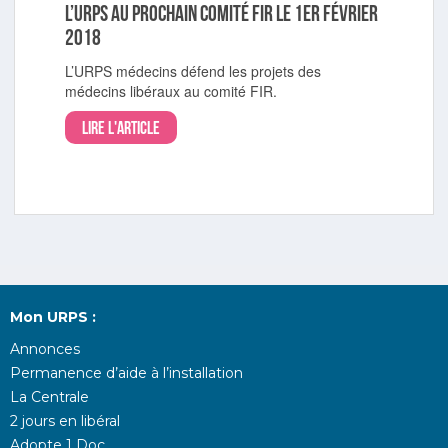
L’URPS au prochain comité FIR le 1er février
2018
L’URPS médecins défend les projets des
médecins libéraux au comité FIR.
Lire l'article
Mon URPS :
Annonces
Permanence d’aide à l’installation
La Centrale
2 jours en libéral
Adopte 1 Doc