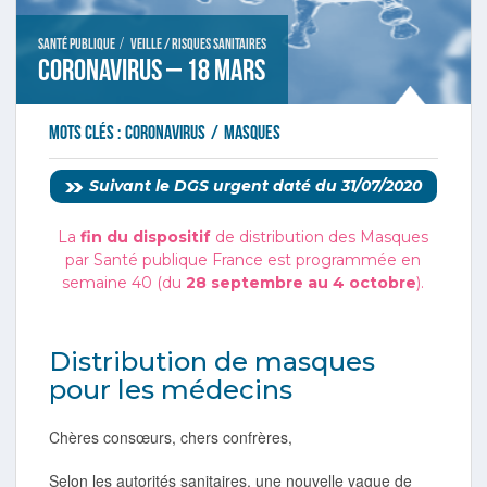
/
Santé publique
Veille / Risques sanitaires
Coronavirus – 18 mars
Mots clés :
coronavirus
/
masques
Suivant le DGS urgent daté du 31/07/2020
La
fin du dispositif
de distribution des Masques
par Santé publique France est programmée en
semaine 40 (du
28 septembre au 4 octobre
).
Distribution de masques
pour les médecins
Chères consœurs, chers confrères,
Selon les autorités sanitaires, une nouvelle vague de