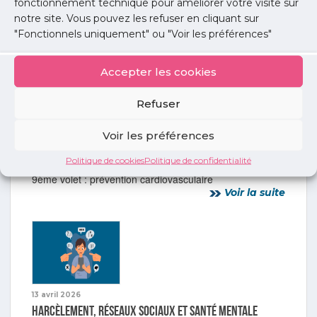
fonctionnement technique pour améliorer votre visite sur
Samedi 3 octobre 2026 de 8h30 à 13h00.
notre site. Vous pouvez les refuser en cliquant sur
Voir la suite
"Fonctionnels uniquement" ou "Voir les préférences"
Accepter les cookies
Refuser
16 juin 2026
Voir les préférences
Les topos d’experts en Santé publique : prévention
cardiovasculaire
Politique de cookies
Politique de confidentialité
9ème volet : prévention cardiovasculaire
Voir la suite
13 avril 2026
Harcèlement, réseaux sociaux et santé mentale