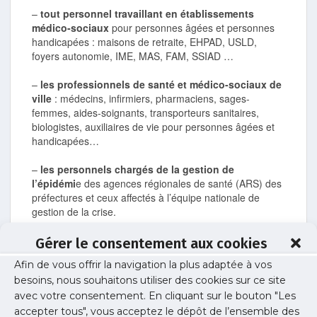
–
tout personnel travaillant en établissements
médico-sociaux
pour personnes âgées et personnes
handicapées : maisons de retraite, EHPAD, USLD,
foyers autonomie, IME, MAS, FAM, SSIAD …
–
les professionnels de santé et médico-sociaux de
ville
: médecins, infirmiers, pharmaciens, sages-
femmes, aides-soignants, transporteurs sanitaires,
biologistes, auxiliaires de vie pour personnes âgées et
handicapées…
–
les personnels chargés de la gestion de
l’épidémi
e des agences régionales de santé (ARS) des
préfectures et ceux affectés à l’équipe nationale de
gestion de la crise.
Cette liste pourra être réévaluée en fonction d’un travail
Gérer le consentement aux cookies
fin d’identification des fonctions indispensables.
Afin de vous offrir la navigation la plus adaptée à vos
besoins, nous souhaitons utiliser des cookies sur ce site
3. Modalités de prise en charge des enfants par
avec votre consentement. En cliquant sur le bouton "Les
l’Education nationale
accepter tous", vous acceptez le dépôt de l’ensemble des