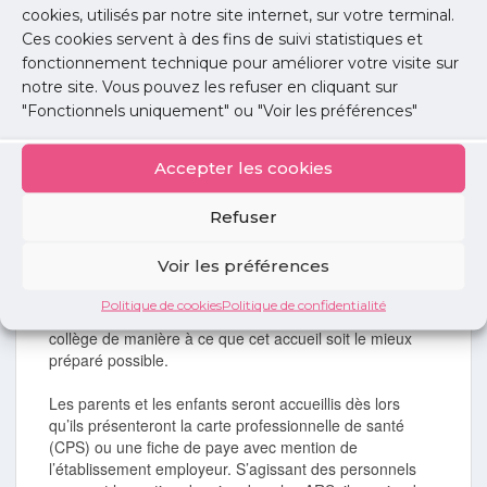
Le ministère de l’Education nationale accueillera les
cookies, utilisés par notre site internet, sur votre terminal.
enfants des professionnels qui n’ont pas d’autre solution
Ces cookies servent à des fins de suivi statistiques et
de garde scolarisés à l’école maternelle, primaire et au
fonctionnement technique pour améliorer votre visite sur
collège dans les lieux de scolarisation habituels.
notre site. Vous pouvez les refuser en cliquant sur
"Fonctionnels uniquement" ou "Voir les préférences"
Ces modalités pourront être adaptées par la suite par
les recteurs, en lien avec les ARS, de manière à
favoriser la cohérence pédagogique des groupes
Accepter les cookies
d’élèves (qui ne devront pas dépasser 8 à 10 élèves par
classe).
Refuser
Cet accueil s’organisera dès lundi 16 mars matin
.
Voir les préférences
Les parents concernés devront dans la mesure du
possible informer dès le vendredi 13 mars et durant le
Politique de cookies
Politique de confidentialité
week-end les directeurs d’école et les principaux de
collège de manière à ce que cet accueil soit le mieux
préparé possible.
Les parents et les enfants seront accueillis dès lors
qu’ils présenteront la carte professionnelle de santé
(CPS) ou une fiche de paye avec mention de
l’établissement employeur. S’agissant des personnels