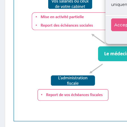
uniquem
Accep