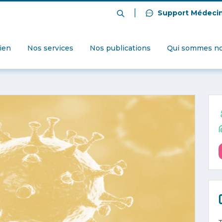
|
Support Médeci
dien
Nos services
Nos publications
Qui sommes no