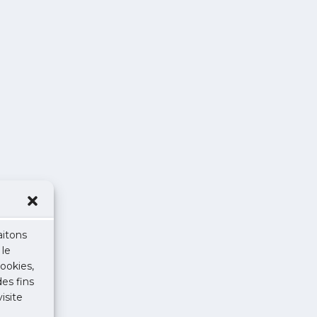
aitons
 le
ookies,
des fins
isite