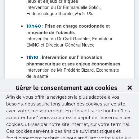
lieux et enjeux cliniques
Intervention du Dr Emmanuelle Sokol,
Endocrinologue libérale,
Paris 16e
Prise en charge coordonnée et
10h40 :
innovante de l’obésité.
Intervention du Dr Cyril Gauthier, Fondateur
EMNO et Directeur Général Nuvee
Intervention sur l’innovation
11h10 :
pharmaceutique et ses enjeux économiques
Intervention de Mr Frédéric Bizard, Economiste
de la santé
Gérer le consentement aux cookies
Table ronde
animée par le Dr Marc
11h40 :
Rozenblat, avec :
Afin de vous offrir la navigation la plus adaptée à vos
Dr Emmanuelle Sokol, Endocrinologue
besoins, nous souhaitons utiliser des cookies sur ce site
libérale,
Paris 16e
avec votre consentement. En cliquant sur le bouton "Les
Dr Cyril Gauthier, Fondateur EMNO et
accepter tous", vous acceptez le dépôt de l’ensemble des
Directeur Général Nuvee
cookies, utilisés par notre site internet, sur votre terminal.
Dr Sophie Grenier, Psychiatre libérale
Ces cookies servent à des fins de suivi statistiques et
spécialisée dans les troubles alimentaires,
fonctionnement technique pour améliorer votre visite sur
Paris 14e