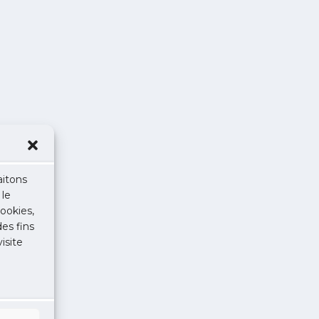
aitons
 le
ookies,
des fins
isite