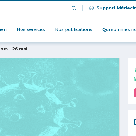
|
Support Médeci
dien
Nos services
Nos publications
Qui sommes no
rus – 26 mai