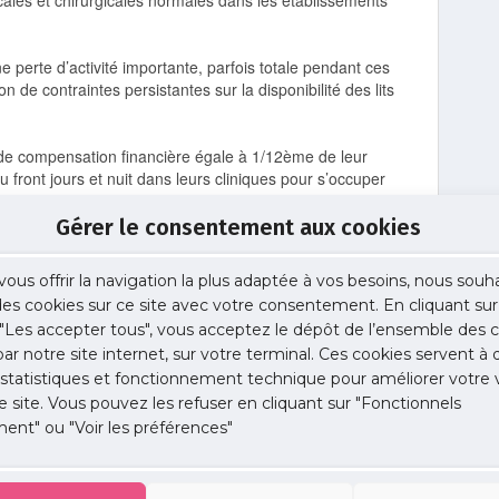
cales et chirurgicales normales dans les établissements
perte d’activité importante, parfois totale pendant ces
 de contraintes persistantes sur la disponibilité des lits
 de compensation financière égale à 1/12ème de leur
au front jours et nuit dans leurs cliniques pour s’occuper
tion pour cette activité.
Gérer le consentement aux cookies
éraux Ile-de-France s’est immédiatement mobilisé auprès
les problématiques de facturation de ces activités.
vous offrir la navigation la plus adaptée à vos besoins, nous souh
 des cookies sur ce site avec votre consentement. En cliquant sur
tre engagement va être justement valorisé de manière
"Les accepter tous", vous acceptez le dépôt de l’ensemble des c
 par notre site internet, sur votre terminal. Ces cookies servent à 
 pour expliquer le circuit de rémunération qui doit
 statistiques et fonctionnement technique pour améliorer votre v
ez informé.
e site. Vous pouvez les refuser en cliquant sur "Fonctionnels
ent" ou "Voir les préférences"
ministérielle ici.
vos présidents de CME de se réunir la semaine prochaine