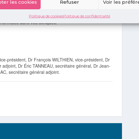
ter les cookies
Refuser
Voir les préfé
itez pas à vous rapprocher de ces derniers pour connaitre
ement.
Politique de cookies
Politique de confidentialité
 normales dans vos cliniques.
-président, Dr François WILTHIEN, vice-président, Dr
 adjoint, Dr Éric TANNEAU, secrétaire général, Dr Jean-
C, secrétaire général adjoint.