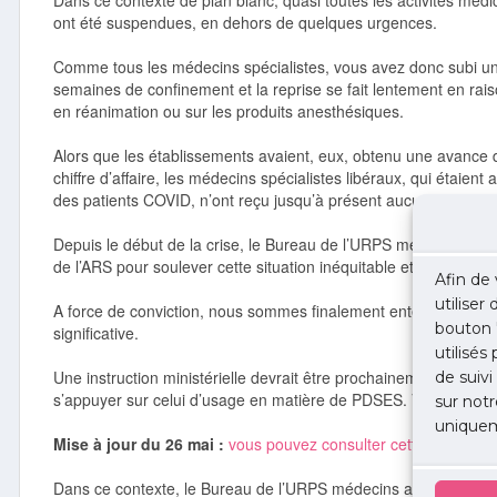
Dans ce contexte de plan blanc, quasi toutes les activités médi
ont été suspendues, en dehors de quelques urgences.
Comme tous les médecins spécialistes, vous avez donc subi une 
semaines de confinement et la reprise se fait lentement en raison
en réanimation ou sur les produits anesthésiques.
Alors que les établissements avaient, eux, obtenu une avance
chiffre d’affaire, les médecins spécialistes libéraux, qui étaient 
des patients COVID, n’ont reçu jusqu’à présent aucune rémunéra
Depuis le début de la crise, le Bureau de l’URPS médecins lib
de l’ARS pour soulever cette situation inéquitable et envisager 
Afin de 
utiliser
A force de conviction, nous sommes finalement entendus et vo
bouton 
significative.
utilisés
Une instruction ministérielle devrait être prochainement publiée
de suivi
s’appuyer sur celui d’usage en matière de PDSES. Vous en ser
sur notr
uniquem
Mise à jour du 26 mai :
vous pouvez consulter cette instruction 
Dans ce contexte, le Bureau de l’URPS médecins a proposé à 