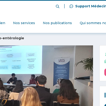
|
Support Médeci
dien
Nos services
Nos publications
Qui sommes no
ro-entérologie