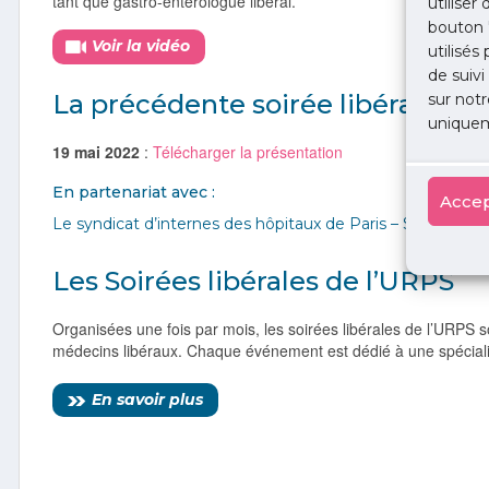
tant que gastro-entérologue libéral.
utiliser
bouton 
Voir la vidéo
utilisés
de suivi
La précédente soirée libérale ga
sur notr
uniquem
19 mai 2022
:
Télécharger la présentation
En partenariat avec :
Accep
Le syndicat d’internes des hôpitaux de Paris – SIHP
Les Soirées libérales de l’URPS
Organisées une fois par mois, les soirées libérales de l’URPS 
médecins libéraux. Chaque événement est dédié à une spécialité
En savoir plus