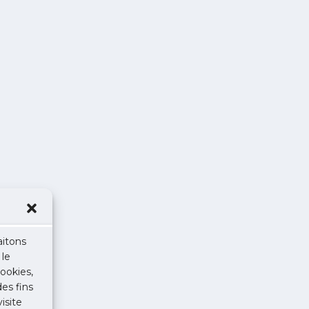
aitons
 le
ookies,
des fins
isite