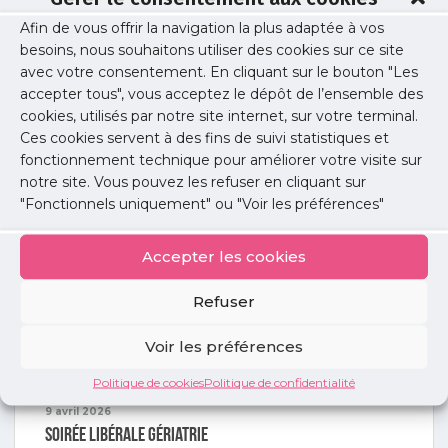
Soirée libérale gynécologie médicale
Afin de vous offrir la navigation la plus adaptée à vos
Retour sur la soirée gynécologie médicale du 17 juin
besoins, nous souhaitons utiliser des cookies sur ce site
2026
avec votre consentement. En cliquant sur le bouton "Les
Voir la suite
accepter tous", vous acceptez le dépôt de l’ensemble des
cookies, utilisés par notre site internet, sur votre terminal.
Ces cookies servent à des fins de suivi statistiques et
fonctionnement technique pour améliorer votre visite sur
notre site. Vous pouvez les refuser en cliquant sur
"Fonctionnels uniquement" ou "Voir les préférences"
13 mai 2026
Webinaire « Certification périodique : mode d’emploi »
Accepter les cookies
Voir la suite
Refuser
Voir les préférences
Politique de cookies
Politique de confidentialité
9 avril 2026
Soirée libérale gériatrie