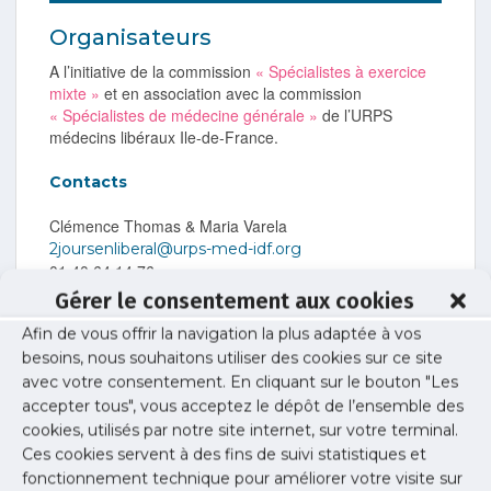
Organisateurs
A l’initiative de la commission
« Spécialistes à exercice
mixte »
et en association avec la commission
« Spécialistes de médecine générale »
de l’URPS
médecins libéraux Ile-de-France.
Contacts
Clémence Thomas & Maria Varela
2joursenliberal@urps-med-idf.org
01 40 64 14 76
Gérer le consentement aux cookies
Afin de vous offrir la navigation la plus adaptée à vos
Publié le :
7 avril 2025
besoins, nous souhaitons utiliser des cookies sur ce site
avec votre consentement. En cliquant sur le bouton "Les
Partager cet article :
accepter tous", vous acceptez le dépôt de l’ensemble des
cookies, utilisés par notre site internet, sur votre terminal.
Ces cookies servent à des fins de suivi statistiques et
fonctionnement technique pour améliorer votre visite sur
Toutes les actus précédentes