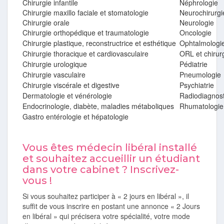
Chirurgie infantile
Néphrologie
Chirurgie maxillo faciale et stomatologie
Neurochirurgi
Chirurgie orale
Neurologie
Chirurgie orthopédique et traumatologie
Oncologie
Chirurgie plastique, reconstructrice et esthétique
Ophtalmologi
Chirurgie thoracique et cardiovasculaire
ORL et chirurg
Chirurgie urologique
Pédiatrie
Chirurgie vasculaire
Pneumologie
Chirurgie viscérale et digestive
Psychiatrie
Dermatologie et vénérologie
Radiodiagnost
Endocrinologie, diabète, maladies métaboliques
Rhumatologie
Gastro entérologie et hépatologie
Vous êtes médecin libéral installé
et souhaitez accueillir un étudiant
dans votre cabinet ? Inscrivez-
vous !
Si vous souhaitez participer à « 2 jours en libéral », il
suffit de vous inscrire en postant une annonce « 2 Jours
en libéral » qui précisera votre spécialité, votre mode