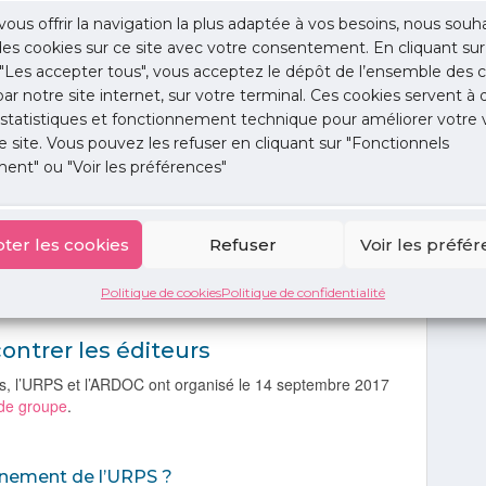
vous offrir la navigation la plus adaptée à vos besoins, nous souh
 des cookies sur ce site avec votre consentement. En cliquant sur
minimales nécessaires, et sont conformes à la
"Les accepter tous", vous acceptez le dépôt de l’ensemble des c
 agrément SESAM-Vitale, aide à la prescription
 par notre site internet, sur votre terminal. Ces cookies servent à 
 statistiques et fonctionnement technique pour améliorer votre v
e site. Vous pouvez les refuser en cliquant sur "Fonctionnels
gue de certification dite « V2 » (exigences plus fortes
ent" ou "Voir les préférences"
l ne préjuge ni des aspects ergonomiques des solutions,
ateurs. D’où l’intérêt d’un accompagnement par votre
ter les cookies
Refuser
Voir les préfé
Politique de cookies
Politique de confidentialité
ntrer les éditeurs
les, l’URPS et l’ARDOC ont organisé le 14 septembre 2017
 de groupe
.
gnement de l’URPS ?