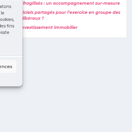
Cabinets fragilisés : un accompagnement sur-mesure
aitons
Quels logiciels partagés pour l’exercice en groupe des
 le
cabinets libéraux ?
ookies,
des fins
Aide à l’investissement immobilier
isite
rences