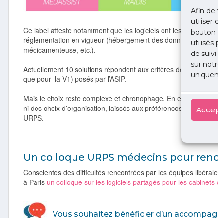
Afin de 
utiliser
Ce label atteste notamment que les logiciels ont les fonctions 
bouton 
réglementation en vigueur (hébergement des données de santé,
utilisés
médicamenteuse, etc.).
de suivi
sur notr
Actuellement 10 solutions répondent aux critères de deuxième va
uniquem
que pour la V1) posés par l’ASIP.
Mais le choix reste complexe et chronophage. En effet, le labe
ni des choix d’organisation, laissés aux préférences des utilis
Accep
URPS.
Un colloque URPS médecins pour renco
Conscientes des difficultés rencontrées par les équipes libéra
à Paris
un colloque sur les logiciels partagés pour les cabinets
Vous souhaitez bénéficier d’un accompa