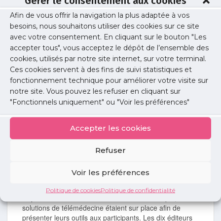
Gérer le consentement aux cookies
Télécharger la présentation
Afin de vous offrir la navigation la plus adaptée à vos
Voir la vidéo
besoins, nous souhaitons utiliser des cookies sur ce site
avec votre consentement. En cliquant sur le bouton "Les
accepter tous", vous acceptez le dépôt de l’ensemble des
cookies, utilisés par notre site internet, sur votre terminal.
Ces cookies servent à des fins de suivi statistiques et
fonctionnement technique pour améliorer votre visite sur
notre site. Vous pouvez les refuser en cliquant sur
"Fonctionnels uniquement" ou "Voir les préférences"
Accepter les cookies
Refuser
Showroom des solutions de
Voir les préférences
télémédecine
Politique de cookies
Politique de confidentialité
Réparties dans un showroom à la fin du colloque, dix
solutions de télémédecine étaient sur place afin de
présenter leurs outils aux participants. Les dix éditeurs