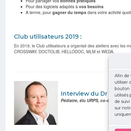
Pour partager vos
bonnes pratiques
Pour des logiciels adaptés à
vos besoins
A terme, pour
gagner du temps
dans votre activité quot
Club utilisateurs 2019 :
En 2019, le Club utilisateurs a organisé des ateliers avec les 
CROSSWAY, DOCTOLIB, HELLODOC, MLM et WEDA.
Afin de 
.
utiliser
bouton 
Interview du Dr Luc Ré
utilisés
Pédiatre, élu URPS, co-coordonnat
de suivi
sur notr
uniquem