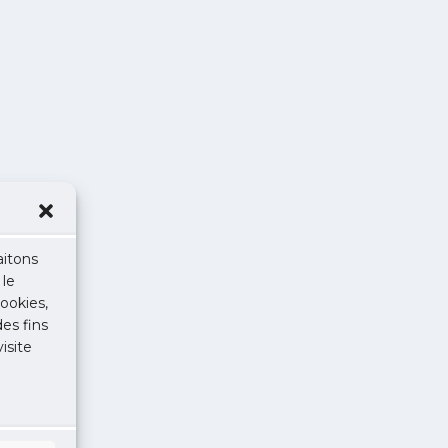
aitons
 le
ookies,
des fins
isite