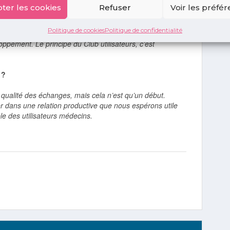
ter les cookies
Refuser
Voir les préfé
teurs. L’informatique est devenue centrale dans nos
Politique de cookies
Politique de confidentialité
autant nos outils restent très perfectibles et nous avons
ppement. Le principe du Club utilisateurs, c’est
 ?
qualité des échanges, mais cela n’est qu’un début.
er dans une relation productive que nous espérons utile
le des utilisateurs médecins.