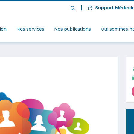
|
Support Médeci
dien
Nos services
Nos publications
Qui sommes no