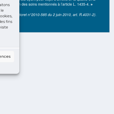
coordination des soins mentionnés à l’article L. 1435-4.
»
aitons
 le
(Source : décret n°2010-585 du 2 juin 2010, art. R.4031-2).
ookies,
des fins
isite
rences