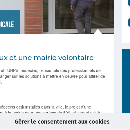
dicale
ux et une mairie volontaire
ie et l’URPS médecins, l’ensemble des professionnels de
hanger sur les solutions à mettre en oeuvre pour attirer de
e.
decins déjà installés dans la ville, le projet d’une
t à la mairie pour une surface de 500 m² seront mis à
 La nouvelle maison médicale devrait ouvrir en janvier
Gérer le consentement aux cookies