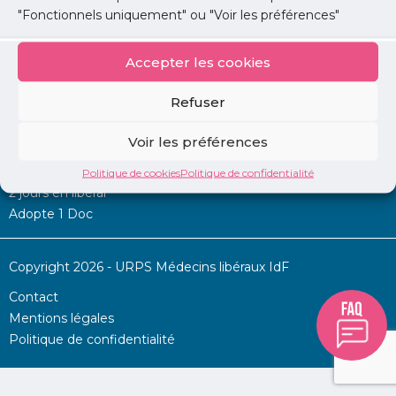
"Fonctionnels uniquement" ou "Voir les préférences"
Accepter les cookies
Mon URPS :
Refuser
Annonces
Voir les préférences
Permanence d’aide à l’installation
La Centrale
Politique de cookies
Politique de confidentialité
2 jours en libéral
Adopte 1 Doc
Copyright 2026 - URPS Médecins libéraux IdF
Contact
Mentions légales
Politique de confidentialité