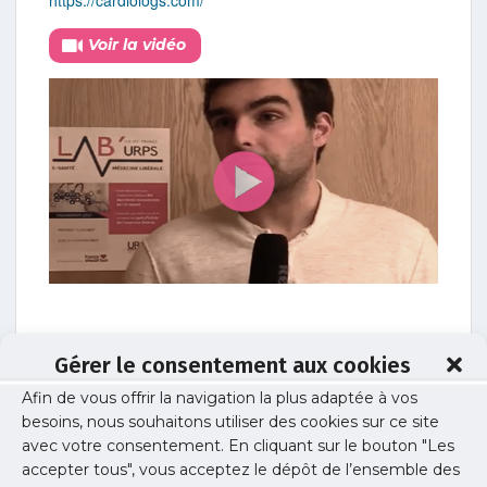
Voir la vidéo
Medical Intelligence Service
Gérer le consentement aux cookies
par Dr Loic Etienne, fondateur
Afin de vous offrir la navigation la plus adaptée à vos
http://www.mis-medvir.fr/
besoins, nous souhaitons utiliser des cookies sur ce site
avec votre consentement. En cliquant sur le bouton "Les
Voir la vidéo
accepter tous", vous acceptez le dépôt de l’ensemble des