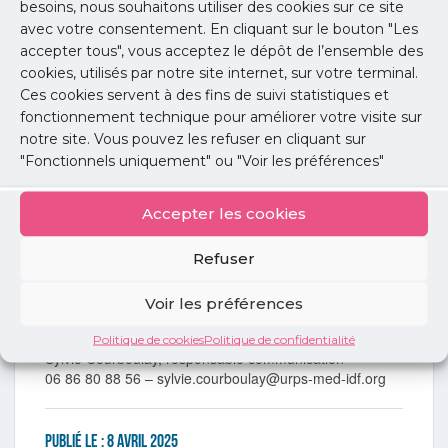
besoins, nous souhaitons utiliser des cookies sur ce site
métier, agenda en ligne, matériel informatique,
assistance, gestion de l’e-réputation…
avec votre consentement. En cliquant sur le bouton "Les
Ressources humaines
: groupement
accepter tous", vous acceptez le dépôt de l’ensemble des
d’employeurs, formations pour assistant médical,
cookies, utilisés par notre site internet, sur votre terminal.
externalisation des paies…
Ces cookies servent à des fins de suivi statistiques et
Banques et assurances
: prévoyance, banque…
fonctionnement technique pour améliorer votre visite sur
Loisirs
: sports, cinéma, parcs d’attraction,
notre site. Vous pouvez les refuser en cliquant sur
presse, vacances…
"Fonctionnels uniquement" ou "Voir les préférences"
Véhicules
: achat en concession, location longue
durée…
Accepter les cookies
Site de la Centrale :
https://mon.urps-med-
idf.org/accueil-la-centrale
Refuser
Nous suivre :
LinkedIn
Instagram
Voir les préférences
Contact presse
Politique de cookies
Politique de confidentialité
Sylvie Courboulay, responsable communication
06 86 80 88 56 – sylvie.courboulay@urps-med-idf.org
Publié le :
8 avril 2025