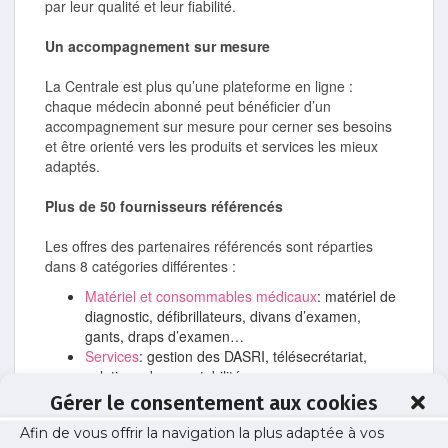
par leur qualité et leur fiabilité.
Un accompagnement sur mesure
La Centrale est plus qu’une plateforme en ligne :
chaque médecin abonné peut bénéficier d’un
accompagnement sur mesure pour cerner ses besoins
et être orienté vers les produits et services les mieux
adaptés.
Plus de 50 fournisseurs référencés
Les offres des partenaires référencés sont réparties
dans 8 catégories différentes :
Matériel et consommables médicaux
: matériel de
diagnostic, défibrillateurs, divans d’examen,
gants, draps d’examen…
Services
: gestion des DASRI, télésecrétariat,
solutions de comptabilité…
Fournitures de bureau, mobilier et
Gérer le consentement aux cookies
électroménager
: papeterie, mobilier de bureau …
Afin de vous offrir la navigation la plus adaptée à vos
Informatique et système d’information
: logiciel