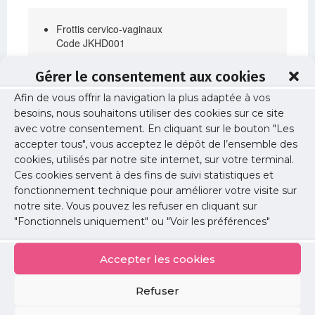
Frottis cervico-vaginaux
Code JKHD001
Colposcopie
Gérer le consentement aux cookies
Code : JLQE002
Afin de vous offrir la navigation la plus adaptée à vos
Échographie du petit bassin [pelvis] féminin,
par voie rectale et/ou vaginale [par voie
besoins, nous souhaitons utiliser des cookies sur ce site
cavitaire]
avec votre consentement. En cliquant sur le bouton "Les
Code : ZCQJ003
accepter tous", vous acceptez le dépôt de l’ensemble des
cookies, utilisés par notre site internet, sur votre terminal.
Pose d’un dispositif intra-utérin
Ces cookies servent à des fins de suivi statistiques et
Code : JKLD001
fonctionnement technique pour améliorer votre visite sur
Échographie transcutanée avec échographie
notre site. Vous pouvez les refuser en cliquant sur
par voie rectale et/ou vaginale [par voie
"Fonctionnels uniquement" ou "Voir les préférences"
cavitaire] du petit bassin [pelvis] féminin
Code : ZCQJ006
Accepter les cookies
Source :
CCAM en ligne
Refuser