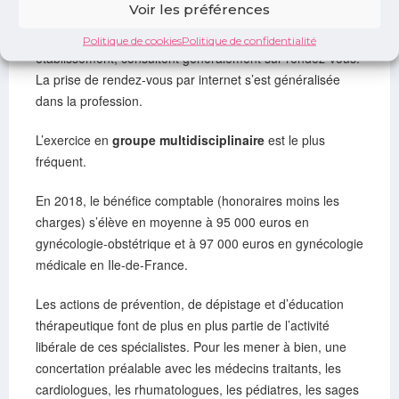
Organisation de l’activité
Voir les préférences
Les gynécologues médicaux, au cabinet ou en
Politique de cookies
Politique de confidentialité
établissement, consultent généralement sur rendez-vous.
La prise de rendez-vous par internet s’est généralisée
dans la profession.
L’exercice en
groupe multidisciplinaire
est le plus
fréquent.
En 2018, le bénéfice comptable (honoraires moins les
charges) s’élève en moyenne à 95 000 euros en
gynécologie-obstétrique et à 97 000 euros en gynécologie
médicale en Ile-de-France.
Les actions de prévention, de dépistage et d’éducation
thérapeutique font de plus en plus partie de l’activité
libérale de ces spécialistes. Pour les mener à bien, une
concertation préalable avec les médecins traitants, les
cardiologues, les rhumatologues, les pédiatres, les sages