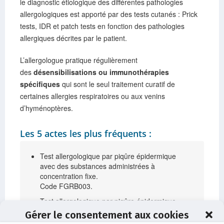
le diagnostic étiologique des différentes pathologies
allergologiques est apporté par des tests cutanés : Prick
tests, IDR et patch tests en fonction des pathologies
allergiques décrites par le patient.
L’allergologue pratique régulièrement
des
désensibilisations ou immunothérapies
spécifiques
qui sont le seul traitement curatif de
certaines allergies respiratoires ou aux venins
d’hyménoptères.
Les 5 actes les plus fréquents :
Test allergologique par piqûre épidermique
avec des substances administrées à
concentration fixe.
Code FGRB003.
Test allergologique par piqûre épidermique
avec des aliments natifs.
Gérer le consentement aux cookies
Code FGRB004.