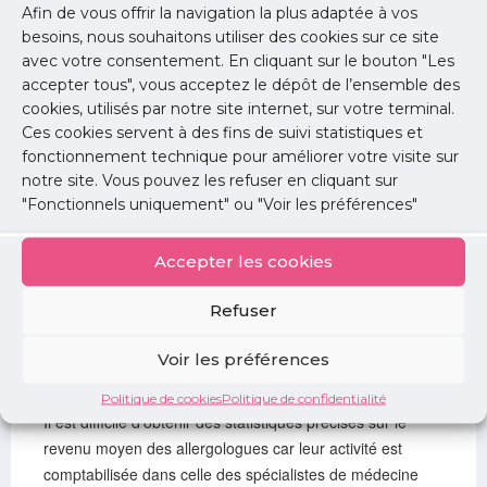
Afin de vous offrir la navigation la plus adaptée à vos
Test allergologique épicutané en chambre
besoins, nous souhaitons utiliser des cookies sur ce site
close (Patch Tests) par batterie standard et
avec votre consentement. En cliquant sur le bouton "Les
tests orientés.
accepter tous", vous acceptez le dépôt de l’ensemble des
Code FGRP005
cookies, utilisés par notre site internet, sur votre terminal.
Mesure de la capacité vitale lente et de
Ces cookies servent à des fins de suivi statistiques et
l’expiration forcée, avec enregistrement
fonctionnement technique pour améliorer votre visite sur
(spirométrie standard).
notre site. Vous pouvez les refuser en cliquant sur
Code GLQPO12
"Fonctionnels uniquement" ou "Voir les préférences"
Mesure de la capacité vitale lente et de
l’expiration forcée, avec mesure des volumes
Accepter les cookies
pulmonaires mobilisables et non mobilisables
par pléthysmographie.
Code GLQPOO2
Refuser
Voir les préférences
Organisation de l’activité
Politique de cookies
Politique de confidentialité
Il est difficile d’obtenir des statistiques précises sur le
revenu moyen des allergologues car leur activité est
comptabilisée dans celle des spécialistes de médecine