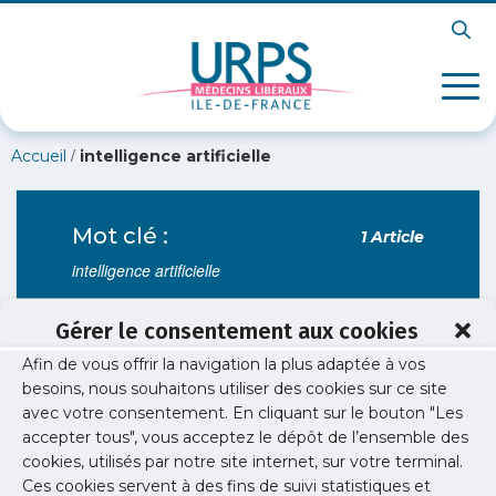
/
Accueil
intelligence artificielle
Mot clé :
1 Article
intelligence artificielle
Gérer le consentement aux cookies
Afin de vous offrir la navigation la plus adaptée à vos
E-santé
/
Lab'URPS
besoins, nous souhaitons utiliser des cookies sur ce site
Lab’URPS n°2 – Médecin et Intelligence
avec votre consentement. En cliquant sur le bouton "Les
articificielle
accepter tous", vous acceptez le dépôt de l’ensemble des
cookies, utilisés par notre site internet, sur votre terminal.
Retour en vidéos sur le Lab URPS n°2 du 30
Ces cookies servent à des fins de suivi statistiques et
novembre 2017