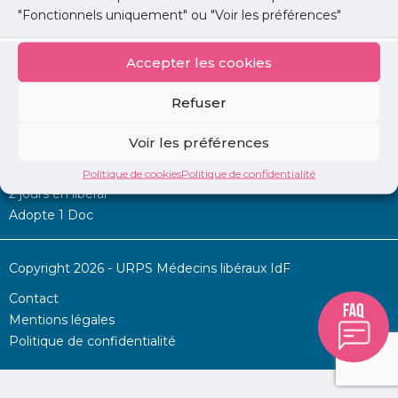
"Fonctionnels uniquement" ou "Voir les préférences"
Accepter les cookies
Mon URPS :
Refuser
Annonces
Voir les préférences
Permanence d’aide à l’installation
La Centrale
Politique de cookies
Politique de confidentialité
2 jours en libéral
Adopte 1 Doc
Copyright 2026 - URPS Médecins libéraux IdF
Contact
Mentions légales
Politique de confidentialité