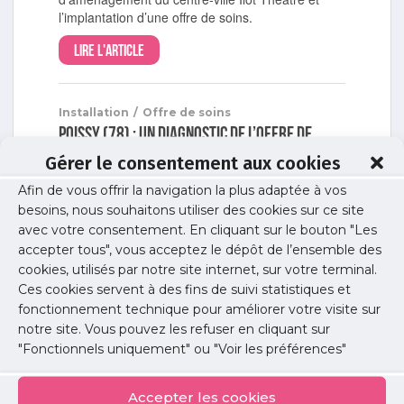
l’implantation d’une offre de soins.
Lire l'article
Installation
/
Offre de soins
Poissy (78) : un diagnostic de l’offre de
soins et des projets
Gérer le consentement aux cookies
L'URPS accompagne les professionnels de santé
Afin de vous offrir la navigation la plus adaptée à vos
et l'intercommunalité en faveur de l'offre de soins.
besoins, nous souhaitons utiliser des cookies sur ce site
avec votre consentement. En cliquant sur le bouton "Les
Lire l'article
accepter tous", vous acceptez le dépôt de l’ensemble des
cookies, utilisés par notre site internet, sur votre terminal.
Ces cookies servent à des fins de suivi statistiques et
Installation
/
Offre de soins
fonctionnement technique pour améliorer votre visite sur
Aubergenville (78) : une nouvelle maison
notre site. Vous pouvez les refuser en cliquant sur
médicale
"Fonctionnels uniquement" ou "Voir les préférences"
L'URPS accompagne les professionnels de santé
et l'intercommunalité dans leur projet de maison
Accepter les cookies