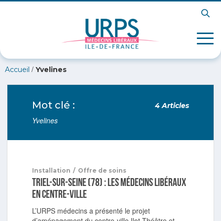
/
Accueil
Yvelines
Mot clé :
4 Articles
Yvelines
Installation
/
Offre de soins
Triel-sur-Seine (78) : Les médecins libéraux
en centre-ville
L’URPS médecins a présenté le projet
d’aménagement du centre-ville Ilot Théâtre et