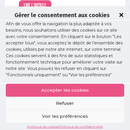
Lire l'article
Gérer le consentement aux cookies
Afin de vous offrir la navigation la plus adaptée à vos
Installation
/
Offre de soins
besoins, nous souhaitons utiliser des cookies sur ce site
Compans (77) : un projet de structure
avec votre consentement. En cliquant sur le bouton "Les
libérale de groupe sur les rails
accepter tous", vous acceptez le dépôt de l’ensemble des
L'URPS épaule deux jeunes médecins dans leur
cookies, utilisés par notre site internet, sur votre terminal.
projet de création d'une structure de groupe.
Ces cookies servent à des fins de suivi statistiques et
fonctionnement technique pour améliorer votre visite sur
Lire l'article
notre site. Vous pouvez les refuser en cliquant sur
"Fonctionnels uniquement" ou "Voir les préférences"
Installation
/
Offre de soins
Accepter les cookies
Fontenay-Trésigny (77) : Projet de maison
médicale
Refuser
L'URPS accompagne les professionnels de santé
et l'intercommunalité.
Voir les préférences
Lire l'article
Politique de cookies
Politique de confidentialité