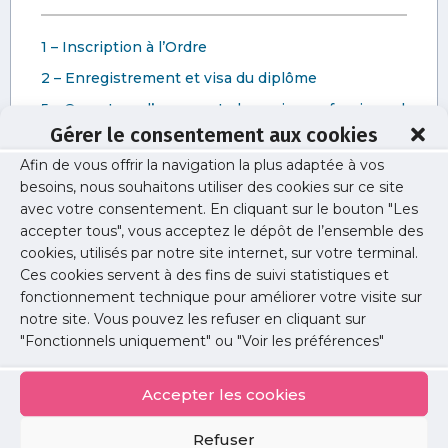
1 – Inscription à l’Ordre
2 – Enregistrement et visa du diplôme
5 – Ouverture d’un compte bancaire professionnel
Gérer le consentement aux cookies
6 – Souscription aux assurances : RCP, Prévoyance
et autres
Afin de vous offrir la navigation la plus adaptée à vos
besoins, nous souhaitons utiliser des cookies sur ce site
4 – Enregistrement auprès de l’Assurance Maladie
avec votre consentement. En cliquant sur le bouton "Les
3 – Création de votre entreprise pour l’exercice de
accepter tous", vous acceptez le dépôt de l’ensemble des
votre activité
cookies, utilisés par notre site internet, sur votre terminal.
Ces cookies servent à des fins de suivi statistiques et
7 – Adhésion à la CARMF
fonctionnement technique pour améliorer votre visite sur
8 – Impression de vos ordonnances
notre site. Vous pouvez les refuser en cliquant sur
9 – Faire le choix d’une AGA
"Fonctionnels uniquement" ou "Voir les préférences"
10 – Médecins employeurs
Accepter les cookies
Refuser