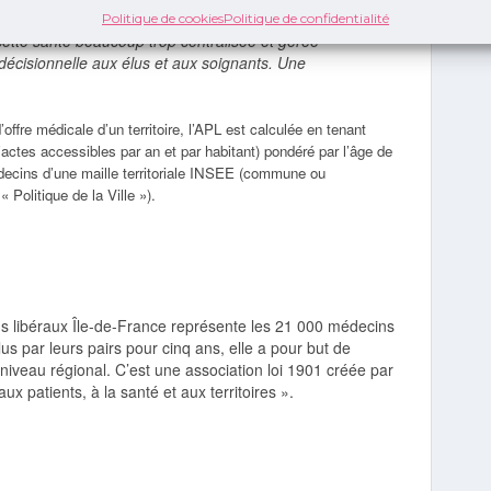
iées. Notre réunion de ce jour avec les médecins de l’URPS
Politique de cookies
Politique de confidentialité
cette santé beaucoup trop centralisée et gérée
décisionnelle aux élus et aux soignants. Une
offre médicale d’un territoire, l’APL est calculée en tenant
actes accessibles par an et par habitant) pondéré par l’âge de
édecins d’une maille territoriale INSEE (commune ou
Politique de la Ville »).
s libéraux Île-de-France représente les 21 000 médecins
us par leurs pairs pour cinq ans, elle a pour but de
au niveau régional. C’est une association loi 1901 créée par
 aux patients, à la santé et aux territoires ».