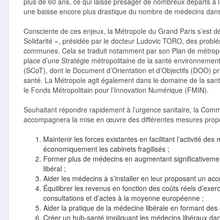
plus de 60 ans, ce qui laisse présager de nombreux départs à l
une baisse encore plus drastique du nombre de médecins dans 
Consciente de ces enjeux, la Métropole du Grand Paris s’est d
Solidarité », présidée par le docteur Ludovic TORO, des probl
communes. Cela se traduit notamment par son Plan de métropol
place d’une Stratégie métropolitaine de la santé environnemen
(SCoT), dont le Document d’Orientation et d’Objectifs (DOO) p
santé. La Métropole agit également dans le domaine de la sant
le Fonds Métropolitain pour l’Innovation Numérique (FMIN).
Souhaitant répondre rapidement à l’urgence sanitaire, la Com
accompagnera la mise en œuvre des différentes mesures pro
Maintenir les forces existantes en facilitant l’activité d
économiquement les cabinets fragilisés ;
Former plus de médecins en augmentant significativemen
libéral ;
Aider les médecins à s’installer en leur proposant un acc
Équilibrer les revenus en fonction des coûts réels d’exerc
consultations et d’actes à la moyenne européenne ;
Aider la pratique de la médecine libérale en formant des 
Créer un hub-santé impliquant les médecins libéraux dans 