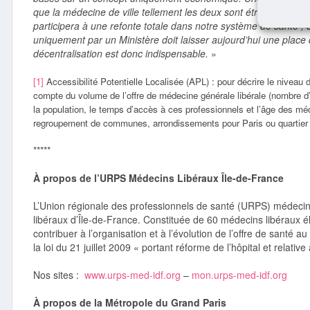
que la médecine de ville tellement les deux sont étroitement l
participera à une refonte totale dans notre système de santé ; 
uniquement par un Ministère doit laisser aujourd’hui une place 
décentralisation est donc indispensable.
»
[1]
Accessibilité Potentielle Localisée (APL) : pour décrire le niveau d’
compte du volume de l’offre de médecine générale libérale (nombre d’
la population, le temps d’accès à ces professionnels et l’âge des m
regroupement de communes, arrondissements pour Paris ou quartier « 
*****
À propos de l’URPS Médecins Libéraux Île-de-France
L’Union régionale des professionnels de santé (URPS) médecin
libéraux d’Île-de-France. Constituée de 60 médecins libéraux él
contribuer à l’organisation et à l’évolution de l’offre de santé 
la loi du 21 juillet 2009 « portant réforme de l’hôpital et relative
Nos sites :
www.urps-med-idf.org
–
mon.urps-med-idf.org
À propos de la Métropole du Grand Paris