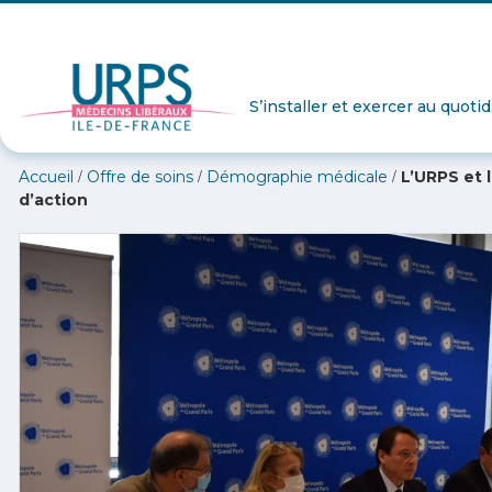
S’installer et exercer au quoti
/
/
/
Accueil
Offre de soins
Démographie médicale
L’URPS et 
d’action