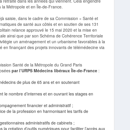
a retraite dans les années qui viennent. Cela engendre
la Métropole et en Île-de-France.
éjà saisie, dans le cadre de sa Commission « Santé et
ématiques de santé aux côtés et en soutien de ses 131
itain relance approuvé le 15 mai 2020 et la mise en
tale ainsi que par son Schéma de Cohérence Territoriale
rivilégie un aménagement et un urbanisme favorables à la
é en finançant des projets innovants de télémédecine via
mission Santé de la Métropole du Grand Paris
posées
par l’URPS Médecins libéraux Île-de-France
:
es médecins de plus de 65 ans et en soutenant
t le nombre d’internes et en ouvrant les stages en
ompagnement financier et administratif ;
ice de la profession en harmonisant les tarifs de
gestionnaires administratifs de cabinets ;
la création d’outils numériques pour faciliter l’accès aux