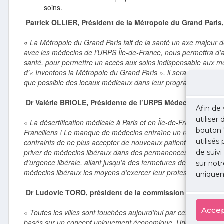
soins.
Patrick OLLIER, Président de la Métropole du Grand Paris,
«
La Métropole du Grand Paris fait de la santé un axe majeur d
avec les médecins de l’URPS Île-de-France, nous permettra d’all
santé, pour permettre un accès aux soins indispensable aux métr
d’« Inventons la Métropole du Grand Paris », il sera demandé 
que possible des locaux médicaux dans leur programmation.»
Dr Valérie BRIOLE, Présidente de l’URPS Médecins Île-de-F
Afin de 
utiliser
«
La désertification médicale à Paris et en Île-de-France a atte
bouton 
Franciliens ! Le manque de médecins entraîne un retard d’acc
utilisés
contraints de ne plus accepter de nouveaux patients. Chaque 
priver de médecins libéraux dans des permanences de gardes d
de suivi
d’urgence libérale, allant jusqu’à des fermetures de lignes de g
sur notr
médecins libéraux les moyens d’exercer leur profession dans de
uniquem
Dr Ludovic TORO, président de la commission santé de la 
Accep
«
Toutes les villes sont touchées aujourd’hui par cette désertif
basés sur un concept uniquement économique. Une paupérisati