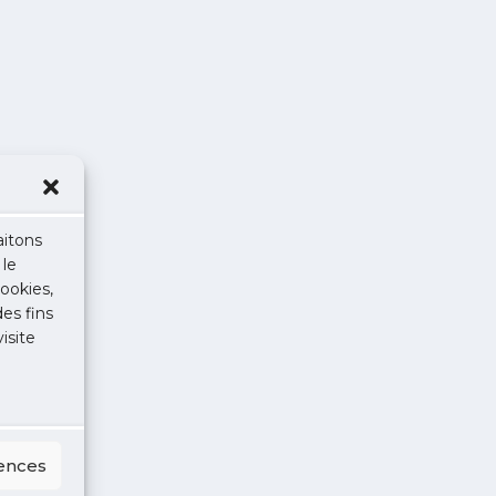
aitons
 le
ookies,
des fins
isite
rences