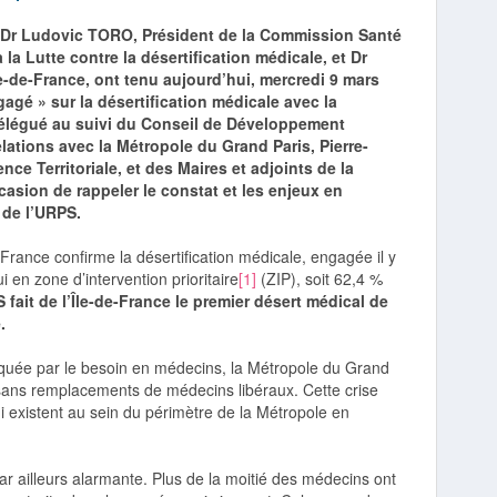
, Dr Ludovic TORO, Président de la Commission Santé
 la Lutte contre la désertification médicale, et Dr
e-de-France, ont tenu aujourd’hui, mercredi 9 mars
agé » sur la désertification médicale avec la
 délégué au suivi du Conseil de Développement
lations avec la Métropole du Grand Paris, Pierre-
ce Territoriale, et des Maires et adjoints de la
casion de rappeler le constat et les enjeux en
 de l’URPS.
rance confirme la désertification médicale, engagée il y
i en zone d’intervention prioritaire
[1]
(ZIP), soit 62,4 %
S fait de l’Île-de-France le premier désert médical de
.
arquée par le besoin en médecins, la Métropole du Grand
s sans remplacements de médecins libéraux. Cette crise
i existent au sein du périmètre de la Métropole en
r ailleurs alarmante. Plus de la moitié des médecins ont