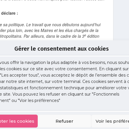
 déclare :
e sa politique
.
Le travail que nous débutons aujourd’hui
er plus loin, avec les Maires et les élus chargés de la
e
opolitains. Par ailleurs, dans le cadre de la 3
édition
aux groupements candidats au concours d’intégrer autant
Gérer le consentement aux cookies
rance, déclare :
vous offrir la navigation la plus adaptée à vos besoins, nous souh
 des cookies sur ce site avec votre consentement. En cliquant sur
int un niveau alarmant, qui engage un risque vital pour les
"Les accepter tous", vous acceptez le dépôt de l’ensemble des c
ès aux soins important et de nombreux médecins sont
 par notre site internet, sur votre terminal. Ces cookies servent à 
département d’Île-de-France a dû ces derniers mois se
e régulation des appels d’urgence ou sur des sites
 statistiques et fonctionnement technique pour améliorer votre v
ardes. Il est urgent de se saisir du sujet et de donner aux
e site. Vous pouvez les refuser en cliquant sur "Fonctionnels
 bonnes conditions matérielles et financières. »
ent" ou "Voir les préférences"
Métropole du Grand Paris, déclare :
ter les cookies
Refuser
Voir les préfé
ication médicale due à 30 ans d’inaction et d’immobilisme
on médicale qui touche autant la médecine hospitalière