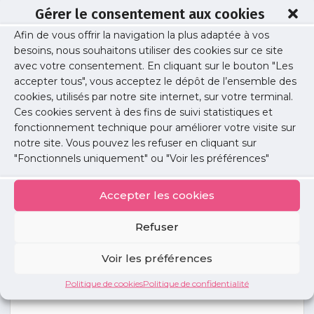
Gérer le consentement aux cookies
Afin de vous offrir la navigation la plus adaptée à vos
Démographie médicale
/
Offre de soins
besoins, nous souhaitons utiliser des cookies sur ce site
L’URPS et la Métropole du Grand Paris
avec votre consentement. En cliquant sur le bouton "Les
lancent un cri d’alerte sur la
accepter tous", vous acceptez le dépôt de l’ensemble des
désertification médicale et présentent
cookies, utilisés par notre site internet, sur votre terminal.
leurs pistes d’action
Ces cookies servent à des fins de suivi statistiques et
fonctionnement technique pour améliorer votre visite sur
Lire l'article
notre site. Vous pouvez les refuser en cliquant sur
"Fonctionnels uniquement" ou "Voir les préférences"
Exercice professionnel
/
Installation
Accepter les cookies
Communiqué : Ile-de-France, le défi médical
Protocole URPS médecins libéraux / ARS : 1er
Refuser
anniversaire, 1er bilan.
Voir les préférences
Lire l'article
Politique de cookies
Politique de confidentialité