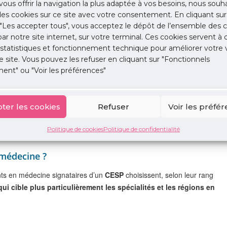
vous offrir la navigation la plus adaptée à vos besoins, nous souh
 des cookies sur ce site avec votre consentement. En cliquant sur
es de médecine déposent, dans l’unité de formation et de recherche
"Les accepter tous", vous acceptez le dépôt de l’ensemble des c
crits, un dossier de candidature qui comprend notamment une lettre
 par notre site internet, sur votre terminal. Ces cookies servent à 
 statistiques et fonctionnement technique pour améliorer votre v
e site. Vous pouvez les refuser en cliquant sur "Fonctionnels
ent" ou "Voir les préférences"
 médecine ou d’odontologie. Les candidatures sont examinées par
 projet professionnel ainsi que les résultats universitaires.
R où le candidat poursuit ses études, du directeur général de
ter les cookies
Refuser
Voir les préfé
FR, des représentants des médecins et des chirurgiens-dentistes en
tudiants et d’internes.
Politique de cookies
Politique de confidentialité
 médecine ?
ants en médecine signataires d’un
CESP
choisissent, selon leur rang
qui cible plus particulièrement les spécialités et les régions en