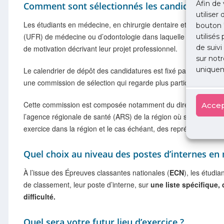
Afin de 
Comment sont sélectionnés les candidats ?
utiliser
Les étudiants en médecine, en chirurgie dentaire et les intern
bouton 
(UFR) de médecine ou d’odontologie dans laquelle ils sont ins
utilisés
de suivi
de motivation décrivant leur projet professionnel.
sur notr
uniquem
Le calendrier de dépôt des candidatures est fixé par l’UFR de
une commission de sélection qui regarde plus particulièrement le
Cette commission est composée notamment du directeur de l’UF
Accep
l’agence régionale de santé (ARS) de la région où se situe l’U
exercice dans la région et le cas échéant, des représentants d’é
Quel choix au niveau des postes d’internes en
À l’issue des Épreuves classantes nationales (
ECN
), les étudi
de classement, leur poste d’interne, sur
une liste spécifique, 
difficulté.
Quel sera votre futur lieu d’exercice ?