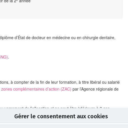
ir de la 2
année
r diplôme d’État de docteur en médecine ou en chirurgie dentaire,
(CNG)
.
ons, à compter de la fin de leur formation, à titre libéral ou salarié
des zones complémentaires d’action (ZAC)
par l’Agence régionale de
versement de l’allocation et ne peut être inférieure à 2 ans.
Gérer le consentement aux cookies