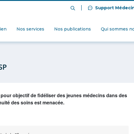
|
Support Médeci
dien
Nos services
Nos publications
Qui sommes no
SP
 pour objectif de fidéliser des jeunes médecins dans des
tinuité des soins est menacée.
e