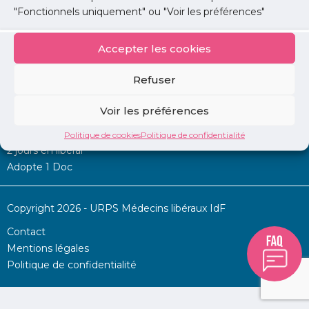
"Fonctionnels uniquement" ou "Voir les préférences"
Accepter les cookies
Mon URPS :
Refuser
Annonces
Voir les préférences
Permanence d’aide à l’installation
La Centrale
Politique de cookies
Politique de confidentialité
2 jours en libéral
Adopte 1 Doc
Copyright 2026 - URPS Médecins libéraux IdF
Contact
Mentions légales
Politique de confidentialité