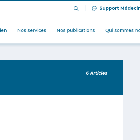
|
Support Médeci
dien
Nos services
Nos publications
Qui sommes no
6 Articles