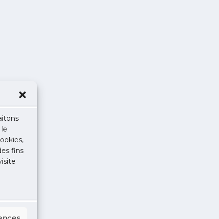
aitons
 le
ookies,
des fins
isite
rences