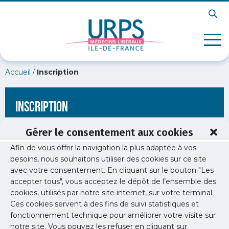
/
Accueil
Inscription
Inscription
Gérer le consentement aux cookies
Afin de vous offrir la navigation la plus adaptée à vos
[wppb-register form_name="inscription"
besoins, nous souhaitons utiliser des cookies sur ce site
redirect_url="https://www.urps-med-idf.org/les-topos-
avec votre consentement. En cliquant sur le bouton "Les
dexperts-en-sante-publique-sport-sante/"]
accepter tous", vous acceptez le dépôt de l’ensemble des
cookies, utilisés par notre site internet, sur votre terminal.
Ces cookies servent à des fins de suivi statistiques et
fonctionnement technique pour améliorer votre visite sur
notre site. Vous pouvez les refuser en cliquant sur