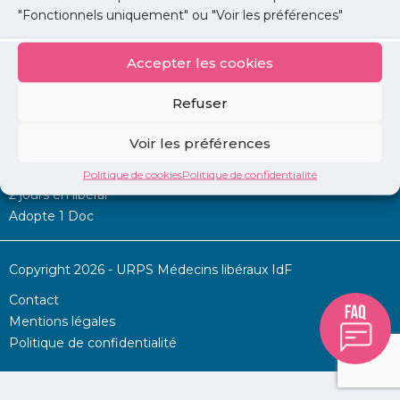
"Fonctionnels uniquement" ou "Voir les préférences"
Accepter les cookies
Mon URPS :
Refuser
Annonces
Voir les préférences
Permanence d’aide à l’installation
La Centrale
Politique de cookies
Politique de confidentialité
2 jours en libéral
Adopte 1 Doc
Copyright 2026 - URPS Médecins libéraux IdF
Contact
Mentions légales
Politique de confidentialité