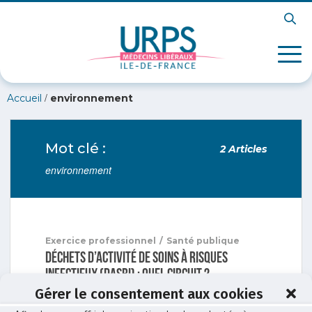
/
Accueil
environnement
Mot clé :
2 Articles
environnement
Exercice professionnel
/
Santé publique
Déchets d’activité de soins à risques
infectieux (DASRI) : quel circuit ?
Gérer le consentement aux cookies
Les erreurs de recyclage produisent des
accidents par exposition au sang, notamment