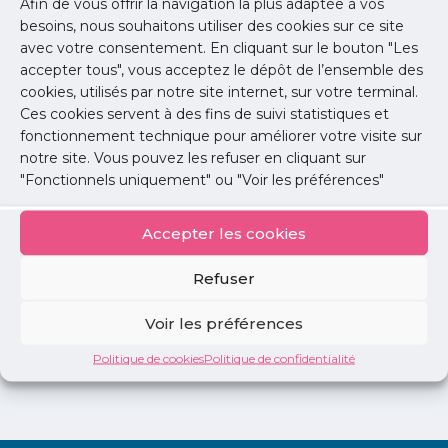
Afin de vous offrir la navigation la plus adaptée à vos
envers les agents de tri.
besoins, nous souhaitons utiliser des cookies sur ce site
avec votre consentement. En cliquant sur le bouton "Les
Lire l'article
accepter tous", vous acceptez le dépôt de l’ensemble des
cookies, utilisés par notre site internet, sur votre terminal.
Ces cookies servent à des fins de suivi statistiques et
Santé publique
fonctionnement technique pour améliorer votre visite sur
Perturbateurs endocriniens : guide pour
notre site. Vous pouvez les refuser en cliquant sur
informer vos patients
"Fonctionnels uniquement" ou "Voir les préférences"
L'URPS médecins libéraux Provence-Alpes-Côte
d'Azur fait le point sur les perturbateurs
Accepter les cookies
endocriniens.
Refuser
Lire l'article
Voir les préférences
Politique de cookies
Politique de confidentialité