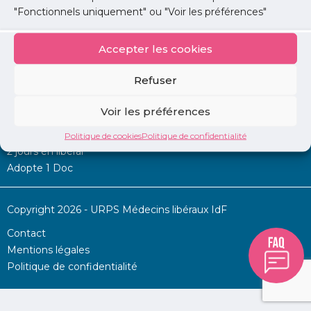
"Fonctionnels uniquement" ou "Voir les préférences"
Accepter les cookies
Mon URPS :
Refuser
Annonces
Voir les préférences
Permanence d’aide à l’installation
La Centrale
Politique de cookies
Politique de confidentialité
2 jours en libéral
Adopte 1 Doc
Copyright 2026 - URPS Médecins libéraux IdF
Contact
Mentions légales
Politique de confidentialité