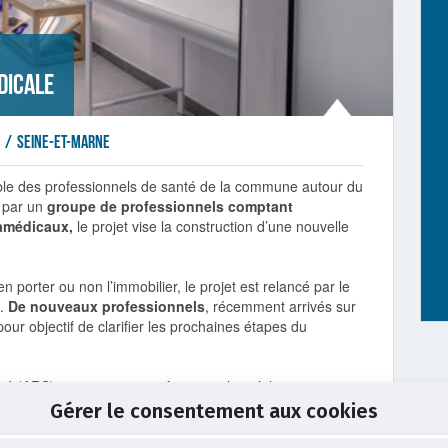
dicale
s
/
Seine-et-Marne
mble des professionnels de santé de la commune autour du
t par un
groupe de professionnels comptant
amédicaux,
le projet vise la construction d’une nouvelle
porter ou non l’immobilier, le projet est relancé par le
n.
De nouveaux professionnels
, récemment arrivés sur
pour objectif de clarifier les prochaines étapes du
té (ARS) a permis aux professionnels et à la commune
tantes, de définir une méthode pour faire progresser le
Gérer le consentement aux cookies