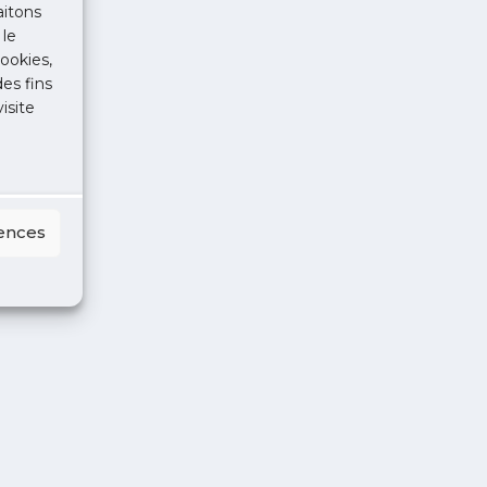
aitons
 le
ookies,
des fins
isite
rences