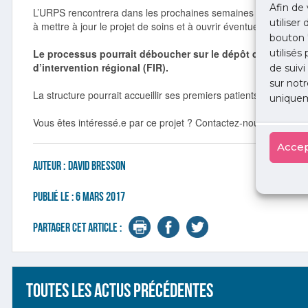
Afin de 
L’URPS rencontrera dans les prochaines semaines le noyau initia
utiliser
à mettre à jour le projet de soins et à ouvrir éventuellement le
bouton 
utilisés
Le processus pourrait déboucher sur le dépôt d’un dossie
d’intervention régional (FIR).
de suivi
sur notr
La structure pourrait accueillir ses premiers patients dans le
co
uniquem
Vous êtes intéressé.e par ce projet ? Contactez-nous !
Accep
Auteur :
David Bresson
Publié le :
6 mars 2017
Partager cet article :
Toutes les actus précédentes