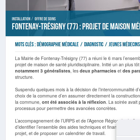
/
Installation
Offre de soins
Fontenay-Trésigny (77) : Projet de maison mé
Mots clés :
démographie médicale
/
diagnostic
/
jeunes médecin
La Mairie de Fontenay-Trésigny (77) a réuni le 6 mars l’ense
projet de maison de santé pluridisciplinaire. Initié un an plus tô
notamment 3 généralistes
, les
deux pharmacies
et
des par
structure.
Suspendu quelques mois à la décision de l’intercommunalité d’en 
choix de la commune d’en assumer directement la constructio
la commune,
ont été associés à la réflexion
. La soirée avait 
processus pour permettre des avancées concrètes.
L’accompagnement de l’URPS et de l’Agence Régionale de San
d’identifier l’ensemble des aides techniques et financières exis
projet, et de proposer un calendrier de travail.