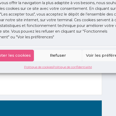
vous offrir la navigation la plus adaptée à vos besoins, nous souh
l des professionnels porteurs du projet. Elle les aidera
 des cookies sur ce site avec votre consentement. En cliquant sur
 groupe à de nouveaux participants.
"Les accepter tous", vous acceptez le dépôt de l’ensemble des c
 par notre site internet, sur votre terminal. Ces cookies servent à 
r auprès de l’ARS pour bénéficier du fonds
 statistiques et fonctionnement technique pour améliorer votre v
e site. Vous pouvez les refuser en cliquant sur "Fonctionnels
urant de l’année 2019
.
ent" ou "Voir les préférences"
ter les cookies
Refuser
Voir les préfé
Politique de cookies
Politique de confidentialité