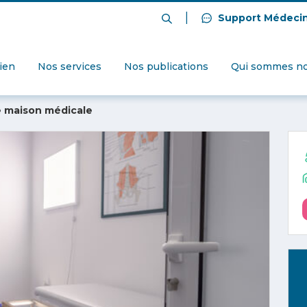
|
Support Médeci
dien
Nos services
Nos publications
Qui sommes no
de maison médicale