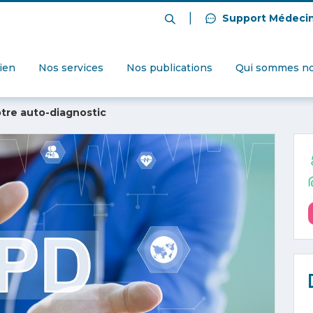
|
Support Médeci
dien
Nos services
Nos publications
Qui sommes no
otre auto-diagnostic