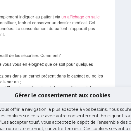
implement indiquer au patient via
un affichage en salle
onstituer, tenir et conserver un dossier médical. Cet
s données. Le consentement du patient n’apparaît pas
nt.
s
ratif de les sécuriser. Comment?
e vous vous en éloignez que ce soit pour quelques
vez pas dans un carnet présent dans le cabinet ou ne les
ois par an ;
 chiffres, des majuscules et des caractères spéciaux
Gérer le consentement aux cookies
es informations ou échanger des informations sur vos
avoir des mots de passe de verrouillage et dans l’idéal
vous offrir la navigation la plus adaptée à vos besoins, nous souh
 des cookies sur ce site avec votre consentement. En cliquant sur
ire fermée à clé ;
"Les accepter tous", vous acceptez le dépôt de l’ensemble des c
 informations relatives à vos patients : vous devez leur
 par notre site internet, sur votre terminal. Ces cookies servent à 