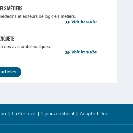
iels métiers
édecins et éditeurs de logiciels métiers.
Voir la suite
’enquête
 à des avis problématiques.
Voir la suite
 articles
ion
La Centrale
2 jours en libéral
Adopte 1 Doc