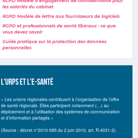
RGPD Modèle d’engagement de confidentialité pour
les salariés du cabinet
RGPD Modèle de lettre aux fournisseurs de logiciels
RGPD et professionnels de santé libéraux : ce que
vous devez savoir
Guide pratique sur la protection des données
personnelles
L'URPS ET L'E-SANTÉ
« Les unions régionales contribuent à l’organisation de l’offre
de santé régionale. Elles participent notamment (…) au
déploiement et à l’utilisation des systèmes de communication
et d’information partagés »
(Source : décret n°2010-585 du 2 juin 2010, art. R.4031-2).