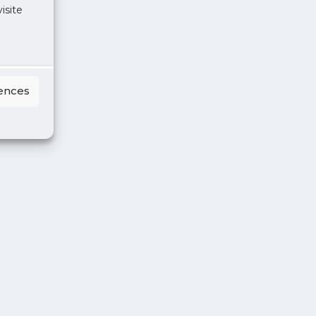
isite
rences