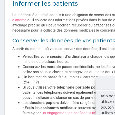
Informer les patients
Le médecin étant déjà soumis à une obligation de secret doit s
d’attente
qu’il collecte des informations privées dans le but de c
affichage précise qu’il peut modifier, récupérer ou effacer se
nécessaire pour la collecte des données médicales le concerna
Conserver les données de vos patient
A partir du moment où vous conservez des données, il est impé
Verrouillez votre
session d’ordinateur
à chaque fois qu
minutes ou plusieurs heures ;
Conservez les
mots de passe
confidentiels, ne les écri
collez pas sous le clavier, et changez les au moins deux f
Un bon mot de passe fait au moins 8 caractères avec des
(@#, ;:/ ?)
Si vous utilisez votre
téléphone portable
pour stocker d
patients, ces téléphones doivent également être cryptés, 
Afin de 
pouvoir s’effacer à distance en cas de perte ou vol ;
utiliser
Les
dossiers papiers
doivent être rangés dans une armo
bouton 
• Seuls les
assistants médicaux
peuvent avoir accès aux
faire signer
un engagement de confidentialité
.
utilisés