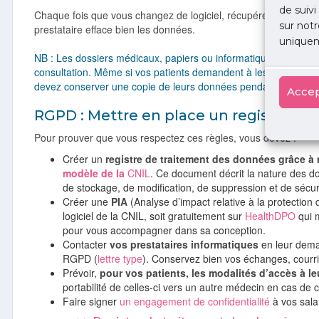
de suivi
Chaque fois que vous changez de logiciel, récupérez et archiv
sur notr
prestataire efface bien les données.
uniquem
NB : Les dossiers médicaux, papiers ou informatiques, doivent
consultation. Même si vos patients demandent à les effacer o
devez conserver une copie de leurs données pendant 20 ans, p
Accep
RGPD : Mettre en place un registre d
Pour prouver que vous respectez ces règles, vous devez :
Créer un
registre de traitement des données grâce à
modèle de la
CNIL
. Ce document décrit la nature des don
de stockage, de modification, de suppression et de sécur
Créer une
PIA
(Analyse d’impact relative à la protection
logiciel de la CNIL, soit gratuitement sur
HealthDPO
qui 
pour vous accompagner dans sa conception.
Contacter
vos prestataires informatiques
en leur dema
RGPD (
lettre type
). Conservez bien vos échanges, courri
Prévoir,
pour vos patients, les modalités d’accès à l
portabilité de celles-ci vers un autre médecin en cas de
Faire signer
un engagement de confidentialité
à vos sala