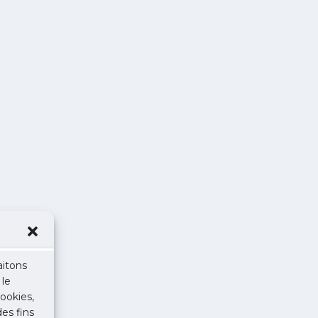
aitons
 le
ookies,
des fins