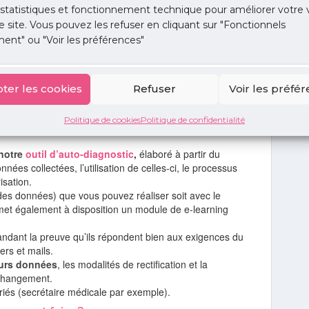
 statistiques et fonctionnement technique pour améliorer votre v
ez les données, assurez-vous que votre ancien
e site. Vous pouvez les refuser en cliquant sur "Fonctionnels
ent" ou "Voir les préférences"
 être conservés 20 ans après la dernière
u à les récupérer en cas de changement de médecin, vous
uis les supprimer à cette échéance.
ter les cookies
Refuser
Voir les préfé
e traitement des données
Politique de cookies
Politique de confidentialité
 notre
outil d’auto-diagnostic
,
élaboré à partir du
nées collectées, l’utilisation de celles-ci, le processus
isation.
 des données) que vous pouvez réaliser soit avec le
met également à disposition un module de e-learning
ndant la preuve qu’ils répondent bien aux exigences du
ers et mails.
eurs données
, les modalités de rectification et la
 changement.
riés (secrétaire médicale par exemple).