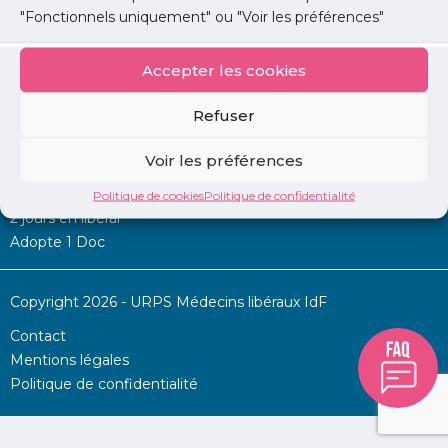
"Fonctionnels uniquement" ou "Voir les préférences"
Accepter les cookies
Mon URPS :
Refuser
Annonces
Voir les préférences
Permanence d’aide à l’installation
La Centrale
Politique de cookies
Politique de confidentialité
2 jours en libéral
Adopte 1 Doc
Copyright 2026 - URPS Médecins libéraux IdF
Contact
Mentions légales
Politique de confidentialité