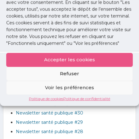
avec votre consentement. En cliquant sur le bouton "Les
Études / Enquêtes
accepter tous", vous acceptez le dépôt de l’ensemble des
Lettre de l'Union
cookies, utilisés par notre site internet, sur votre terminal.
Communiqués
Ces cookies servent à des fins de suivi statistiques et
fonctionnement technique pour améliorer votre visite sur
Guides professionnels
notre site. Vous pouvez les refuser en cliquant sur
"Fonctionnels uniquement" ou "Voir les préférences"
Newsletters Santé Publique
Accepter les cookies
Newsletter santé publique #35
Refuser
Newsletter santé publique #34
Newsletter santé publique #33
Voir les préférences
Newsletter santé publique #32
Politique de cookies
Politique de confidentialité
Newsletter santé publique #31
Newsletter santé publique #30
Newsletter santé publique #29
Newsletter santé publique #28