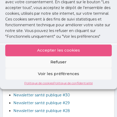
avec votre consentement. En cliquant sur le bouton "Les
Études / Enquêtes
accepter tous", vous acceptez le dépôt de l’ensemble des
Lettre de l'Union
cookies, utilisés par notre site internet, sur votre terminal.
Communiqués
Ces cookies servent à des fins de suivi statistiques et
fonctionnement technique pour améliorer votre visite sur
Guides professionnels
notre site. Vous pouvez les refuser en cliquant sur
"Fonctionnels uniquement" ou "Voir les préférences"
Newsletters Santé Publique
Accepter les cookies
Newsletter santé publique #35
Refuser
Newsletter santé publique #34
Newsletter santé publique #33
Voir les préférences
Newsletter santé publique #32
Politique de cookies
Politique de confidentialité
Newsletter santé publique #31
Newsletter santé publique #30
Newsletter santé publique #29
Newsletter santé publique #28