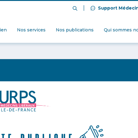
|
Support Médeci
dien
Nos services
Nos publications
Qui sommes no