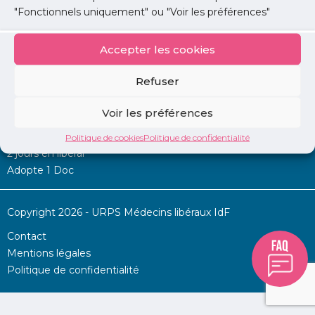
"Fonctionnels uniquement" ou "Voir les préférences"
Accepter les cookies
Mon URPS :
Refuser
Annonces
Voir les préférences
Permanence d’aide à l’installation
La Centrale
Politique de cookies
Politique de confidentialité
2 jours en libéral
Adopte 1 Doc
Copyright 2026 - URPS Médecins libéraux IdF
Contact
Mentions légales
Politique de confidentialité