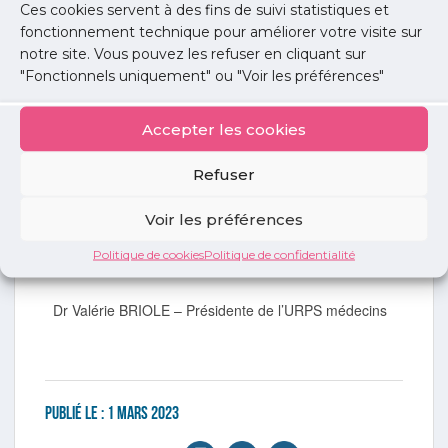
Ces cookies servent à des fins de suivi statistiques et
Les limites de la politique du forfait, ROSP… : Dr
fonctionnement technique pour améliorer votre visite sur
Éric WEINBERG – Médecin Généraliste
notre site. Vous pouvez les refuser en cliquant sur
Investir dans un environnement réglementaire
stable : Dr Pryscille KAMTCHUENG –
"Fonctionnels uniquement" ou "Voir les préférences"
Cardiologue
Les corollaires des mesures et annonces
Accepter les cookies
ministérielles : Dr Laurent LALOUM –
Ophtalmologiste
Refuser
16h15 – Questions réponses avec les
participants
Voir les préférences
16h45 – Conclusion : attractivité : les pistes de
Politique de cookies
Politique de confidentialité
l’URPS médecins
Dr Valérie BRIOLE – Présidente de l’URPS médecins
Publié le :
1 mars 2023