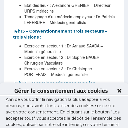
Etat des lieux : Alexandre GRENIER – Directeur
URPS médecins
Témoignage d’un médecin employeur : Dr Patricia
LEFEBURE – Médecin généraliste
14h15 – Conventionnement trois secteurs –
trois visions :
Exercice en secteur 1 : Dr Arnaud SAADA –
Médecin généraliste
Exercice en secteur 2 : Dr Sophie BAUER –
Chirurgien Vasculaire
Exercice en secteur 3 : Dr Christophe
PORTEFAIX – Médecin généraliste
14h45 – Questions réponses avec les
participants
Gérer le consentement aux cookies
Afin de vous offrir la navigation la plus adaptée à vos
15h00 – Pause-café
besoins, nous souhaitons utiliser des cookies sur ce site
avec votre consentement. En cliquant sur le bouton "Les
15h15 – Un avenir visible pour être serein :
accepter tous", vous acceptez le dépôt de l’ensemble des
Quels déterminants dans le choix des spécialités
cookies, utilisés par notre site internet, sur votre terminal.
? Dr Emanuel LOEB – Psychiatre